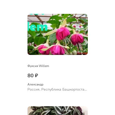
Куюргазинский район, село
Ермолаево
Фуксия Willem
80 ₽
Александр 
Россия, Республика Башкортостан,
Куюргазинский район, село
Ермолаево