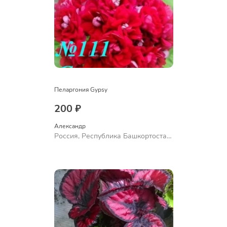
Пеларгония Gypsy
200 ₽
Александр 
Россия, Республика Башкортостан,
Куюргазинский район, село
Ермолаево