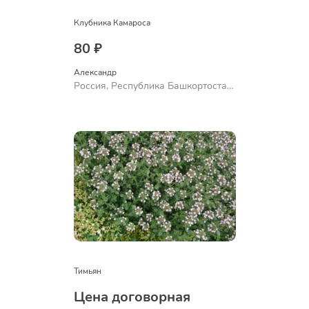
Клубника Камароса
80 ₽
Александр 
Россия, Республика Башкортостан,
Куюргазинский район, село
Ермолаево
Тимьян
Цена договорная