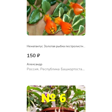
Нематантус Золотая рыбка пестролистный
150 ₽
Александр 
Россия, Республика Башкортостан,
Куюргазинский район, село
Ермолаево