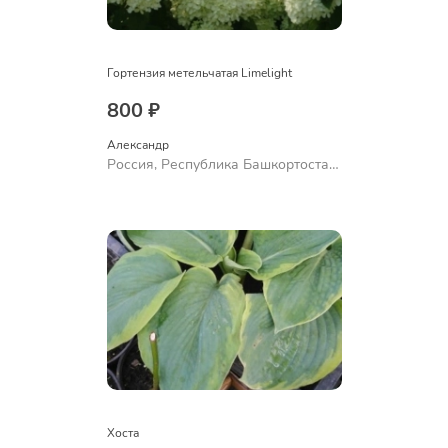
Гортензия метельчатая Limelight
800 ₽
Александр 
Россия, Республика Башкортостан,
Куюргазинский район, село
Ермолаево
Хоста