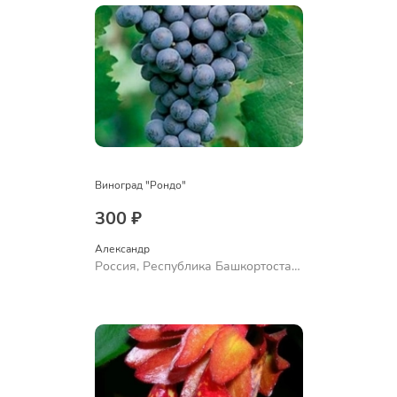
Виноград "Рондо"
300 ₽
Александр 
Россия, Республика Башкортостан,
Куюргазинский район, село
Ермолаево