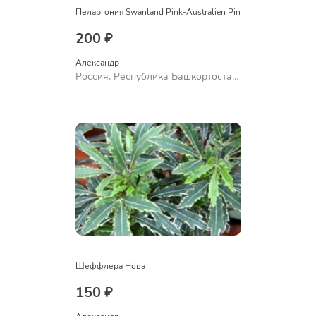
Пеларгония Swanland Pink-Australien Pin
200 ₽
Александр 
Россия, Республика Башкортостан,
Куюргазинский район, село
Ермолаево
Шеффлера Нова
150 ₽