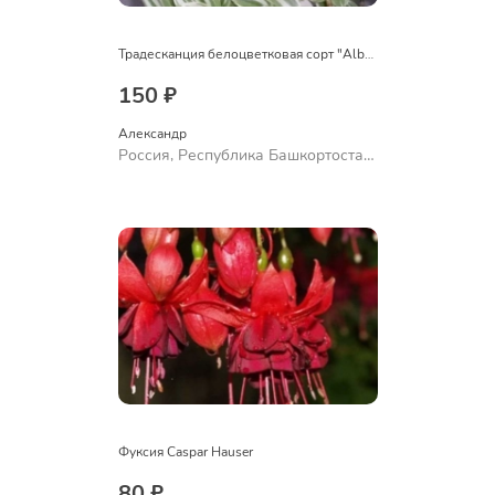
Традесканция белоцветковая сорт "Albovittata"
150 ₽
Александр 
Россия, Республика Башкортостан,
Куюргазинский район, село
Ермолаево
Фуксия Caspar Hauser
80 ₽