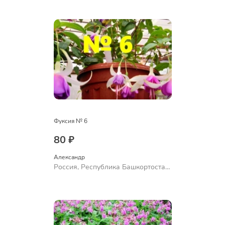
Ермолаево
Фуксия № 6
80 ₽
Александр 
Россия, Республика Башкортостан,
Куюргазинский район, село
Ермолаево