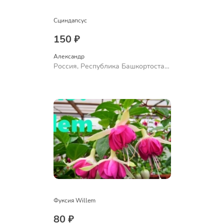
Сциндапсус
150 ₽
Александр 
Россия, Республика Башкортостан,
Куюргазинский район, село
Ермолаево
Фуксия Willem
80 ₽