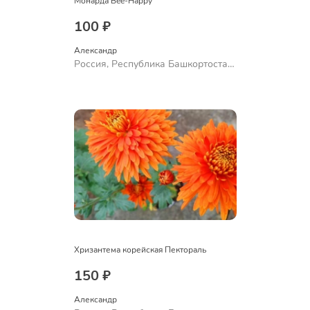
Монарда Bee-Happy
100 ₽
Александр 
Россия, Республика Башкортостан,
Куюргазинский район, село
Ермолаево
Хризантема корейская Пектораль
150 ₽
Александр 