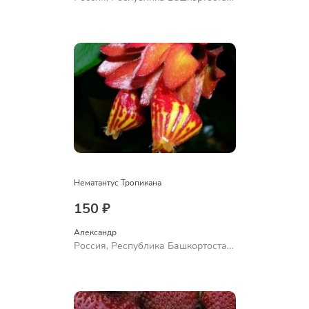
Куюргазинский район, село
Ермолаево
Нематантус Тропикана
150 ₽
Александр 
Россия, Республика Башкортостан,
Куюргазинский район, село
Ермолаево