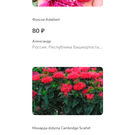
Фуксия Adalbert
80 ₽
Александр 
Россия, Республика Башкортостан,
Куюргазинский район, село
Ермолаево
Монарда didyma Cambridge Scarlet