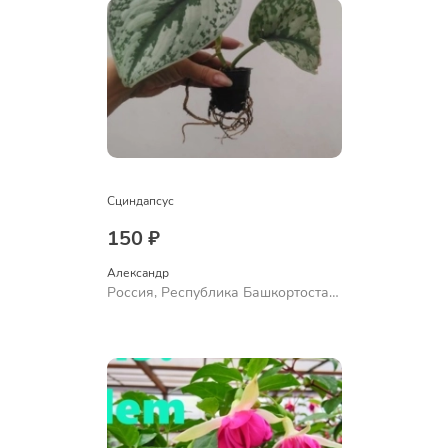
Сциндапсус
150 ₽
Александр 
Россия, Республика Башкортостан,
Куюргазинский район, село
Ермолаево