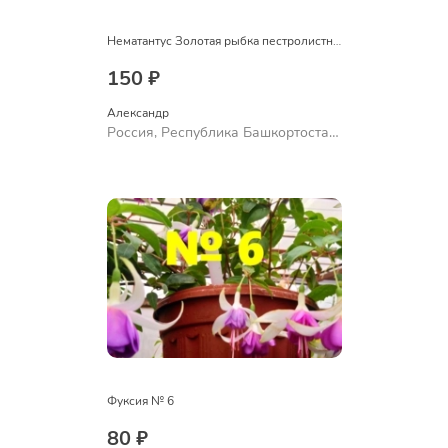
Нематантус Золотая рыбка пестролистный
150 ₽
Александр 
Россия, Республика Башкортостан,
Куюргазинский район, село
Ермолаево
Фуксия № 6
80 ₽