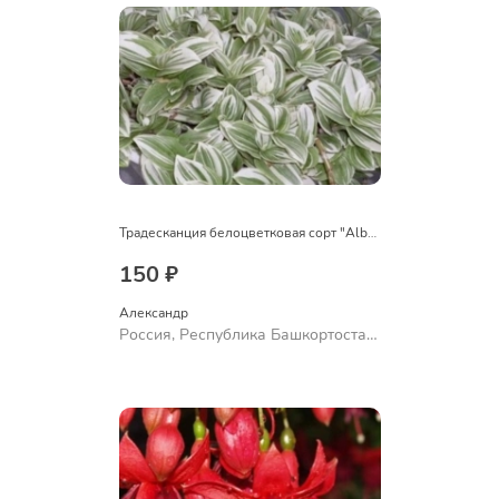
Традесканция белоцветковая сорт "Albovittata"
150 ₽
Александр 
Россия, Республика Башкортостан,
Куюргазинский район, село
Ермолаево