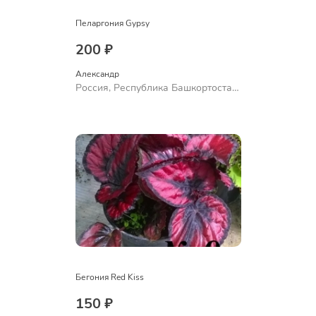
Пеларгония Gypsy
200 ₽
Александр 
Россия, Республика Башкортостан,
Куюргазинский район, село
Ермолаево
Бегония Red Kiss
150 ₽