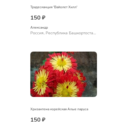
Традесканция 'Вайолет Хилл'
150 ₽
Александр 
Россия, Республика Башкортостан,
Куюргазинский район, село
Ермолаево
Хризантема корейская Алые паруса
150 ₽