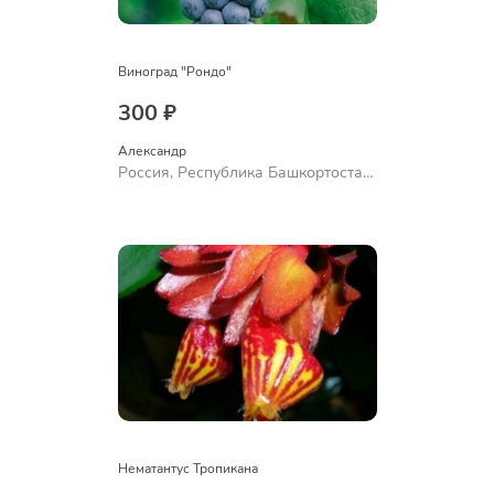
Виноград "Рондо"
300 ₽
Александр 
Россия, Республика Башкортостан,
Куюргазинский район, село
Ермолаево
Нематантус Тропикана