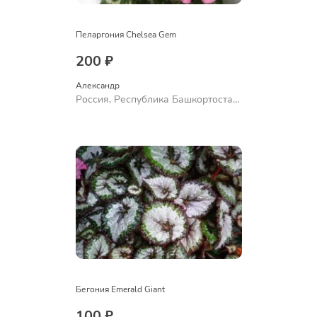
Пеларгония Chelsea Gem
200 ₽
Александр 
Россия, Республика Башкортостан,
Куюргазинский район, село
Ермолаево
Бегония Emerald Giant
100 ₽