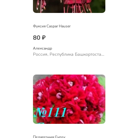
Фуксия Caspar Hauser
80 ₽
Александр 
Россия, Республика Башкортостан,
Куюргазинский район, село
Ермолаево
Пеларгония Gypsy