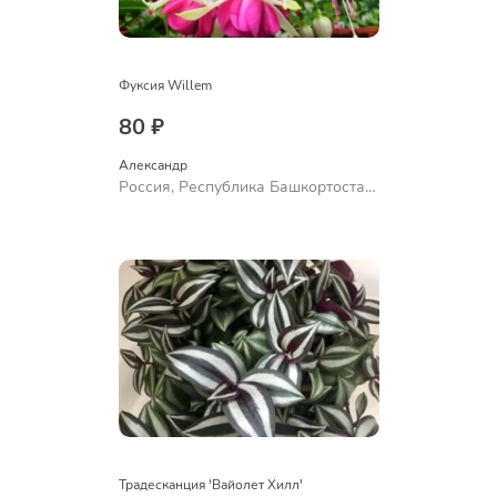
Фуксия Willem
80 ₽
Александр 
Россия, Республика Башкортостан,
Куюргазинский район, село
Ермолаево
Традесканция 'Вайолет Хилл'