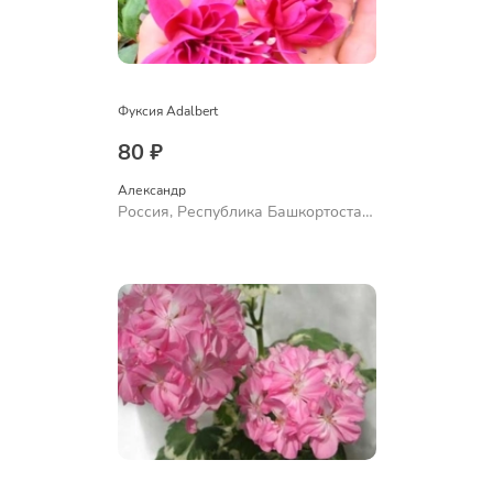
Фуксия Adalbert
80 ₽
Александр 
Россия, Республика Башкортостан,
Куюргазинский район, село
Ермолаево