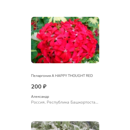
Куюргазинский район, село
Ермолаево
Пеларгония A HAPPY THOUGHT RED
200 ₽
Александр 
Россия, Республика Башкортостан,
Куюргазинский район, село
Ермолаево