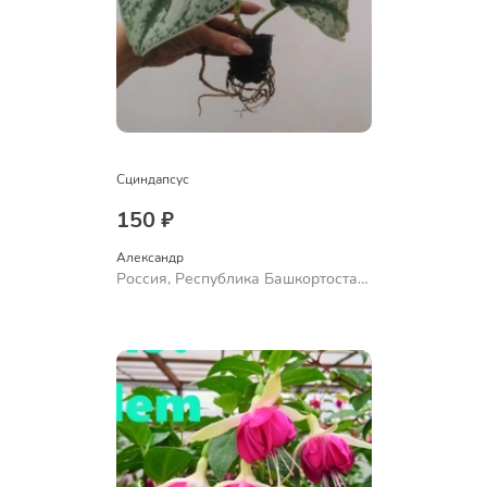
Сциндапсус
150 ₽
Александр 
Россия, Республика Башкортостан,
Куюргазинский район, село
Ермолаево