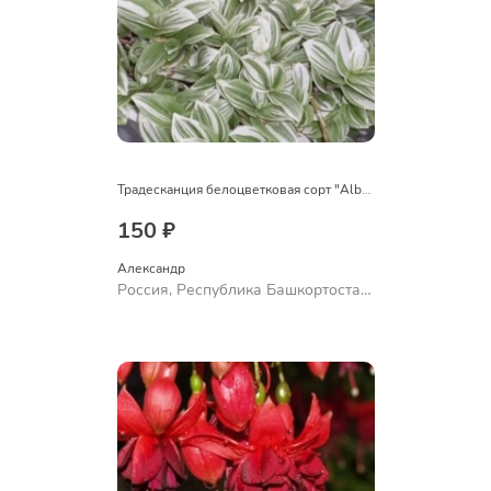
Традесканция белоцветковая сорт "Albovittata"
150 ₽
Александр 
Россия, Республика Башкортостан,
Куюргазинский район, село
Ермолаево