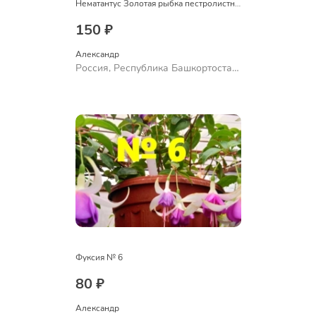
Нематантус Золотая рыбка пестролистный
150 ₽
Александр 
Россия, Республика Башкортостан,
Куюргазинский район, село
Ермолаево
Фуксия № 6
80 ₽
Александр 