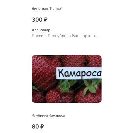
Виноград "Рондо"
300 ₽
Александр 
Россия, Республика Башкортостан,
Куюргазинский район, село
Ермолаево
Клубника Камароса
80 ₽