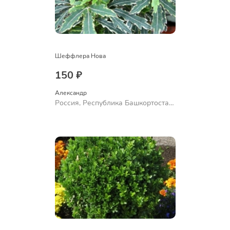
Шеффлера Нова
150 ₽
Александр 
Россия, Республика Башкортостан,
Куюргазинский район, село
Ермолаево