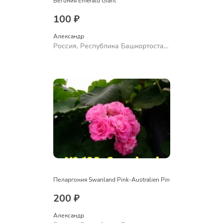
Бегония Emerald Giant
100 ₽
Александр 
Россия, Республика Башкортостан,
Куюргазинский район, село
Ермолаево
Пеларгония Swanland Pink-Australien Pin
200 ₽
Александр 