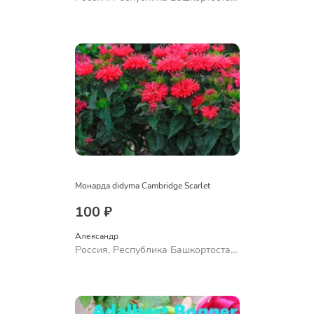
Куюргазинский район, село
Ермолаево
Монарда didyma Cambridge Scarlet
100 ₽
Александр 
Россия, Республика Башкортостан,
Куюргазинский район, село
Ермолаево