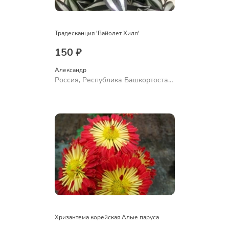
Традесканция 'Вайолет Хилл'
150 ₽
Александр 
Россия, Республика Башкортостан,
Куюргазинский район, село
Ермолаево
Хризантема корейская Алые паруса