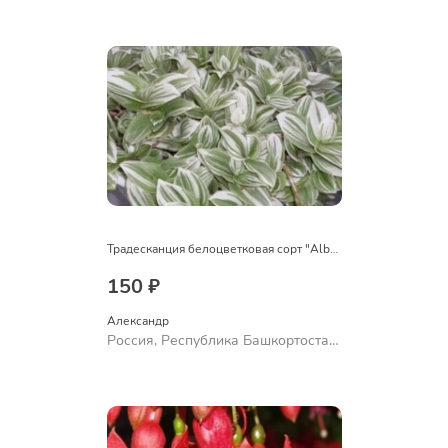
Куюргазинский район, село
Ермолаево
Традесканция белоцветковая сорт "Albovittata"
150 ₽
Александр 
Россия, Республика Башкортостан,
Куюргазинский район, село
Ермолаево