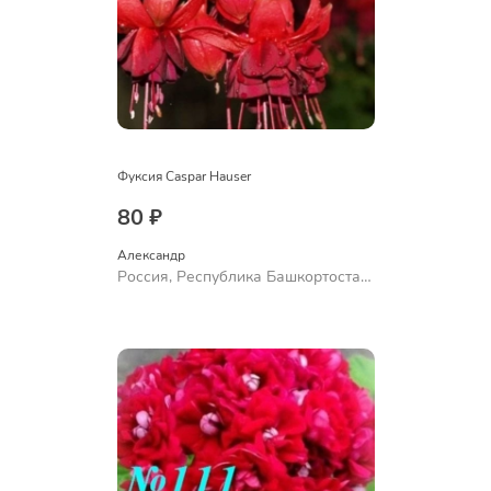
Фуксия Caspar Hauser
80 ₽
Александр 
Россия, Республика Башкортостан,
Куюргазинский район, село
Ермолаево