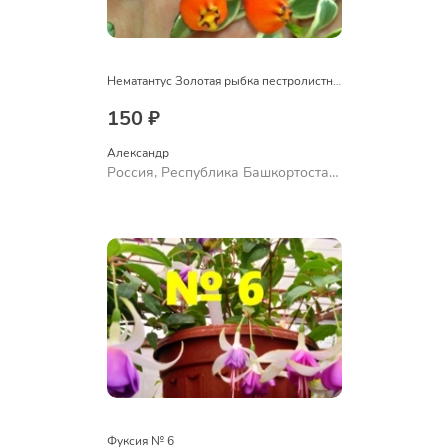
Нематантус Золотая рыбка пестролистный
150 ₽
Александр 
Россия, Республика Башкортостан,
Куюргазинский район, село
Ермолаево
Фуксия № 6