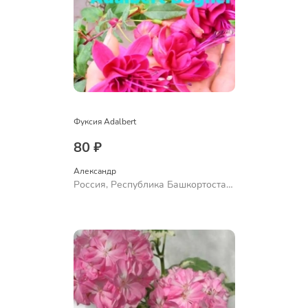
Фуксия Adalbert
80 ₽
Александр 
Россия, Республика Башкортостан,
Куюргазинский район, село
Ермолаево