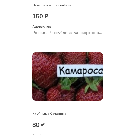
Нематантус Тропикана
150 ₽
Александр 
Россия, Республика Башкортостан,
Куюргазинский район, село
Ермолаево
Клубника Камароса
80 ₽