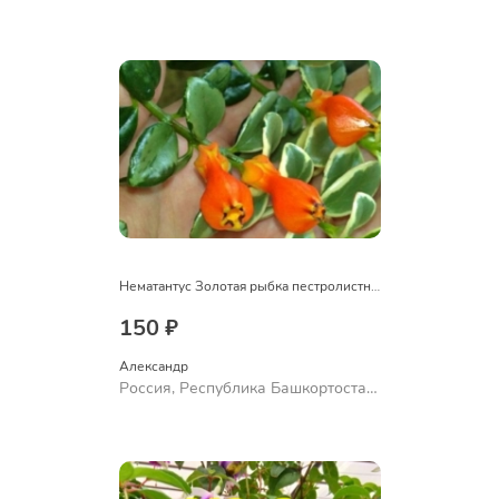
Куюргазинский район, село
Ермолаево
Нематантус Золотая рыбка пестролистный
150 ₽
Александр 
Россия, Республика Башкортостан,
Куюргазинский район, село
Ермолаево