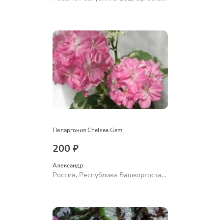
Куюргазинский район, село
Ермолаево
Пеларгония Chelsea Gem
200 ₽
Александр 
Россия, Республика Башкортостан,
Куюргазинский район, село
Ермолаево