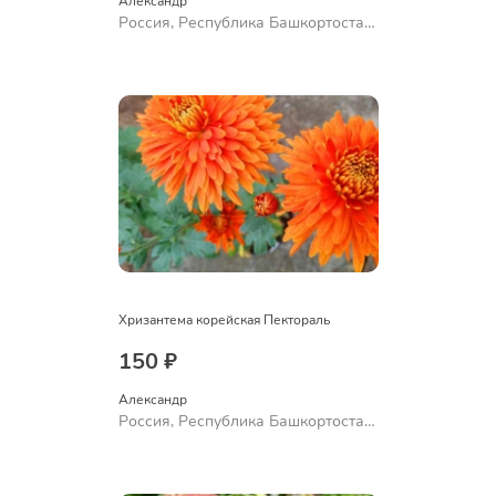
Александр 
Россия, Республика Башкортостан,
Куюргазинский район, село
Ермолаево
Хризантема корейская Пектораль
150 ₽
Александр 
Россия, Республика Башкортостан,
Куюргазинский район, село
Ермолаево