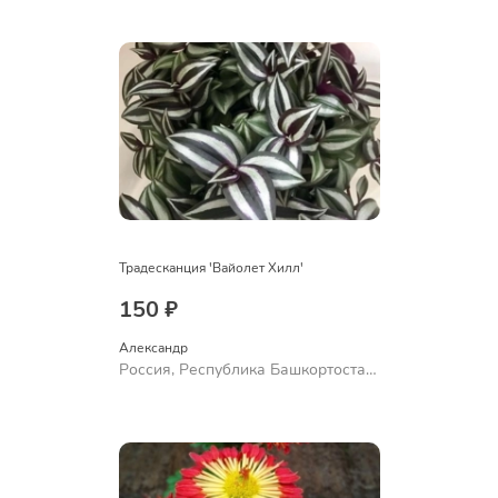
Ермолаево
Традесканция 'Вайолет Хилл'
150 ₽
Александр 
Россия, Республика Башкортостан,
Куюргазинский район, село
Ермолаево