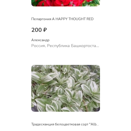
Пеларгония A HAPPY THOUGHT RED
200 ₽
Александр 
Россия, Республика Башкортостан,
Куюргазинский район, село
Ермолаево
Традесканция белоцветковая сорт "Albovittata"