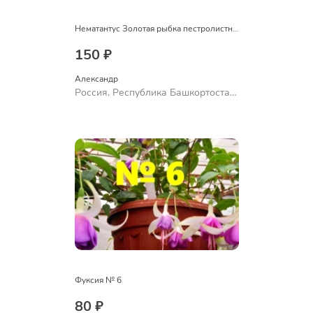
Нематантус Золотая рыбка пестролистный
150 ₽
Александр 
Россия, Республика Башкортостан,
Куюргазинский район, село
Ермолаево
Фуксия № 6
80 ₽