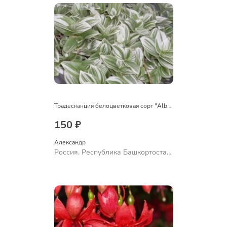
Традесканция белоцветковая сорт "Albovittata"
150 ₽
Александр 
Россия, Республика Башкортостан,
Куюргазинский район, село
Ермолаево