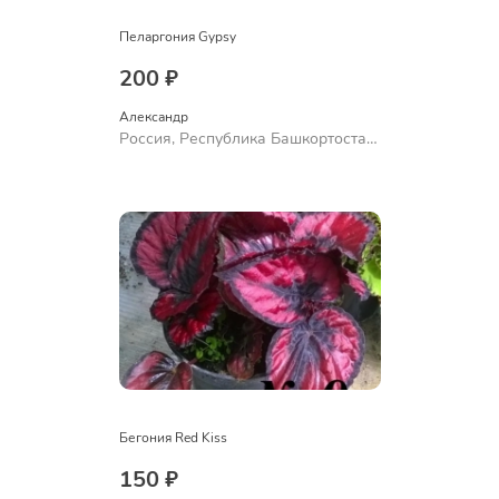
Пеларгония Gypsy
200 ₽
Александр 
Россия, Республика Башкортостан,
Куюргазинский район, село
Ермолаево
Бегония Red Kiss
150 ₽