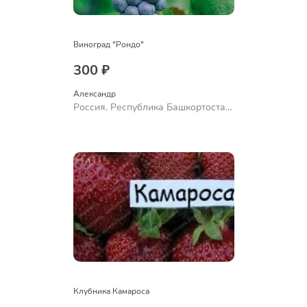
Виноград "Рондо"
300 ₽
Александр 
Россия, Республика Башкортостан,
Куюргазинский район, село
Ермолаево
Клубника Камароса