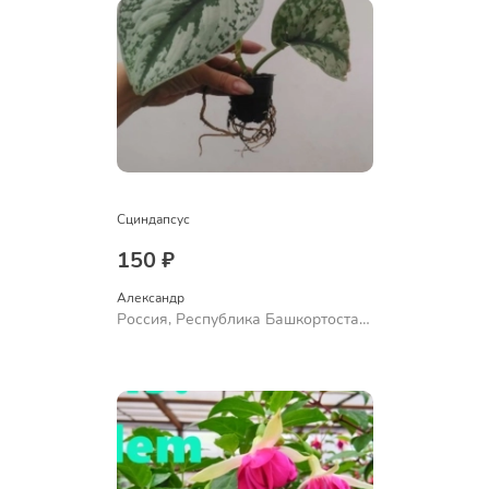
Сциндапсус
150 ₽
Александр 
Россия, Республика Башкортостан,
Куюргазинский район, село
Ермолаево