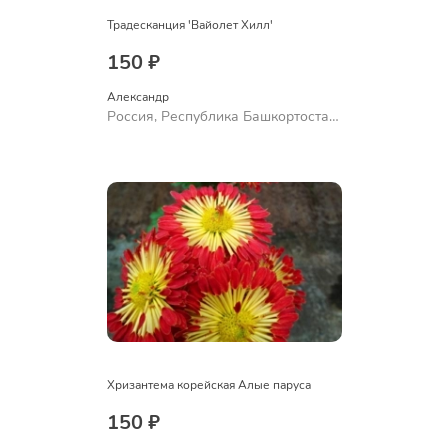
Традесканция 'Вайолет Хилл'
150 ₽
Александр 
Россия, Республика Башкортостан,
Куюргазинский район, село
Ермолаево
Хризантема корейская Алые паруса
150 ₽