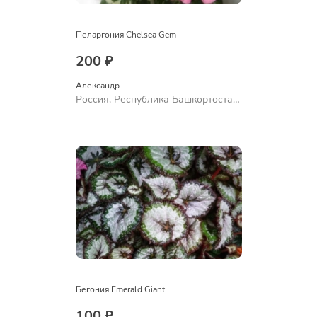
Пеларгония Chelsea Gem
200 ₽
Александр 
Россия, Республика Башкортостан,
Куюргазинский район, село
Ермолаево
Бегония Emerald Giant
100 ₽