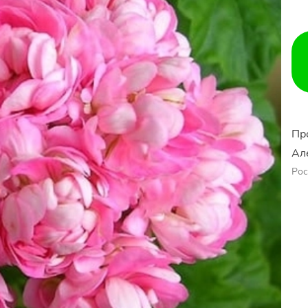
Пр
Ал
Рос
Ер