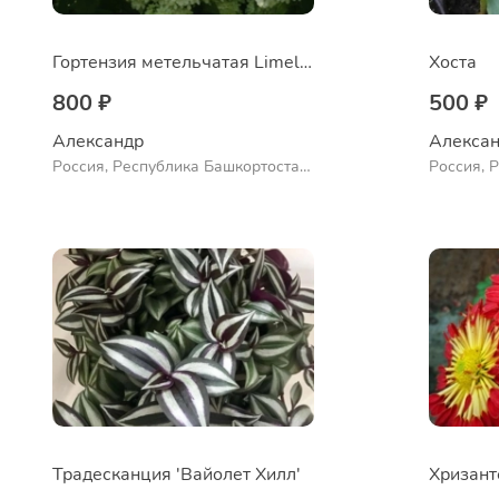
Гортензия метельчатая Limelight
Хоста
800 ₽
500 ₽
Александр 
Алексан
Россия, Республика Башкортостан,
Россия, 
Куюргазинский район, село
Ермолаево
Традесканция 'Вайолет Хилл'