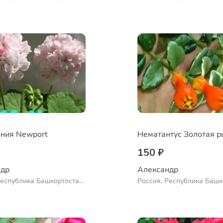
нский район, село
Куюргазинский район, се
во
Ермолаево
ния Newport
150 ₽
др 
Александр 
Республика Башкортостан,
Россия, Республика Башк
нский район, село
Куюргазинский район, се
во
Ермолаево