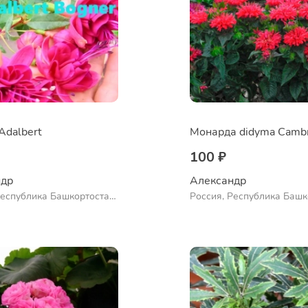
Adalbert
100 ₽
др 
Александр 
Республика Башкортостан,
Россия, Республика Башк
нский район, село
Куюргазинский район, се
во
Ермолаево