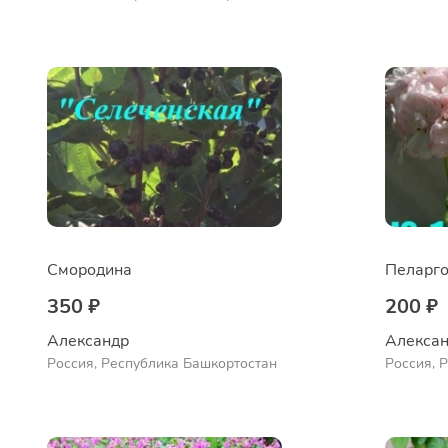
Куюргазинский район, село
Куюргази
Ермолаево
Ермолае
Смородина
Пеларго
350 ₽
200 ₽
Александр 
Алексан
Россия, Республика Башкортостан
Россия, 
Куюргази
Ермолае