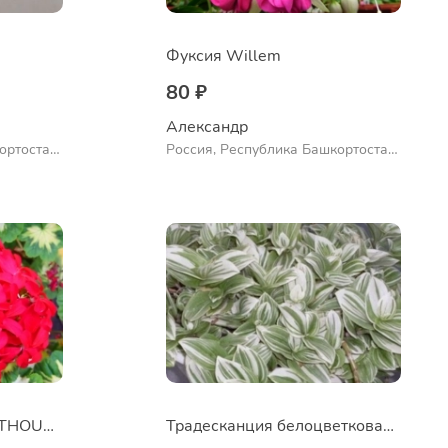
Фуксия Willem
80 ₽
Александр 
ортостан,
Россия, Республика Башкортостан,
ло
Куюргазинский район, село
Ермолаево
Пеларгония A HAPPY THOUGHT RED
Традесканция белоцветковая сорт "Albovittata"