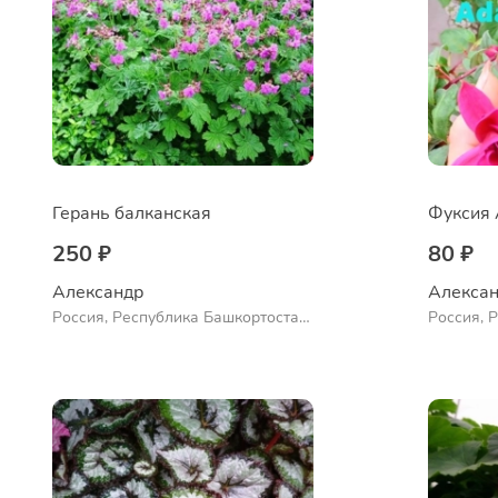
Герань балканская
Фуксия 
250 ₽
80 ₽
Александр 
Алексан
Россия, Республика Башкортостан,
Россия, 
Куюргазинский район, село
Куюргази
Ермолаево
Ермолае