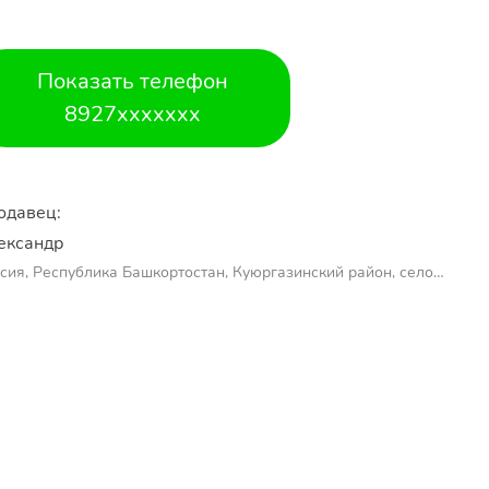
Показать телефон
8927xxxxxxx
одавец:
ександр 
сия, Республика Башкортостан, Куюргазинский район, село
молаево