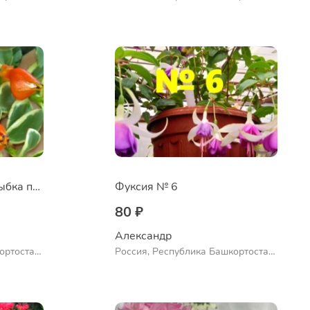
ло
Куюргазинский район, село
Ермолаево
Нематантус Золотая рыбка пестролистный
Фуксия № 6
80 ₽
Александр 
ортостан,
Россия, Республика Башкортостан,
ло
Куюргазинский район, село
Ермолаево