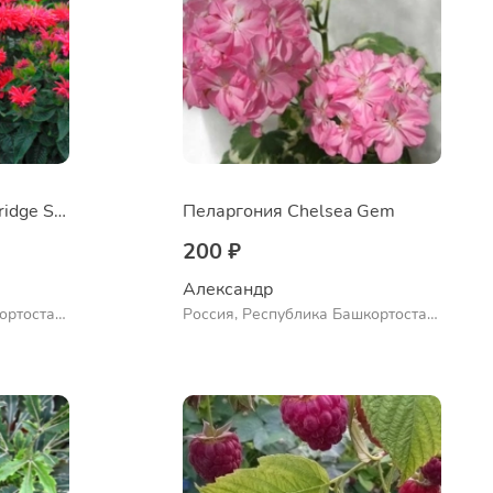
Монарда didyma Cambridge Scarlet
Пеларгония Chelsea Gem
200 ₽
Александр 
ортостан,
Россия, Республика Башкортостан,
ло
Куюргазинский район, село
Ермолаево