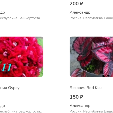
200 ₽
др 
Александр 
Республика Башкортостан,
Россия, Республика Башк
нский район, село
Куюргазинский район, се
во
Ермолаево
ния Gypsy
Бегония Red Kiss
150 ₽
др 
Александр 
Республика Башкортостан,
Россия, Республика Башк