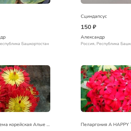
Сциндапсус
150 ₽
др 
Александр 
Республика Башкортостан
Россия, Республика Башк
Куюргазинский район, се
Ермолаево
Хризантема корейская Алые паруса