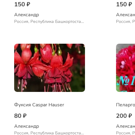
150 ₽
150 ₽
Александр 
Алексан
Россия, Республика Башкортостан,
Россия, 
Куюргазинский район, село
Куюргази
Ермолаево
Ермолае
Фуксия Caspar Hauser
Пеларго
80 ₽
200 ₽
Александр 
Алексан
Россия, Республика Башкортостан,
Россия, 