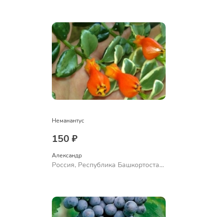
Неманантус
150 ₽
Александр 
Россия, Республика Башкортостан,
Куюргазинский район, село
Ермолаево