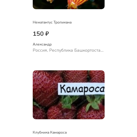
Нематантус Тропикана
150 ₽
Александр 
Россия, Республика Башкортостан,
Куюргазинский район, село
Ермолаево
Клубника Камароса