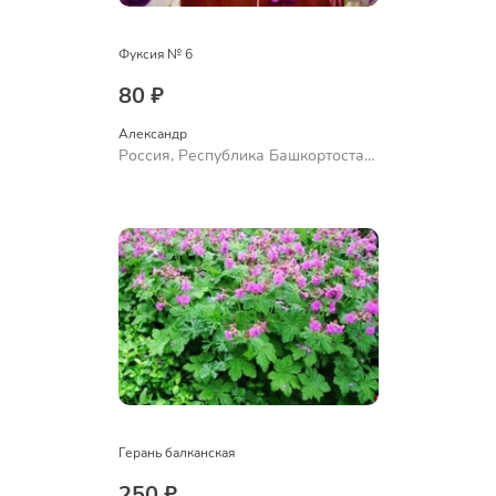
Фуксия № 6
80 ₽
Александр 
Россия, Республика Башкортостан,
Куюргазинский район, село
Ермолаево
Герань балканская
250 ₽