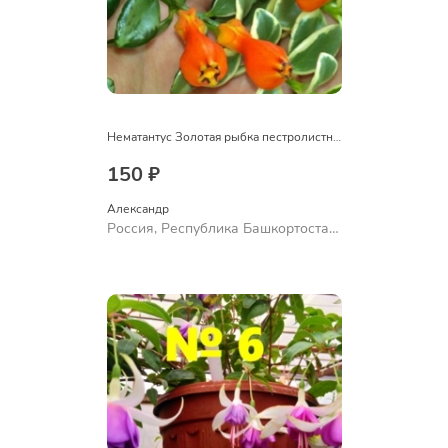
Нематантус Золотая рыбка пестролистный
150 ₽
Александр 
Россия, Республика Башкортостан,
Куюргазинский район, село
Ермолаево