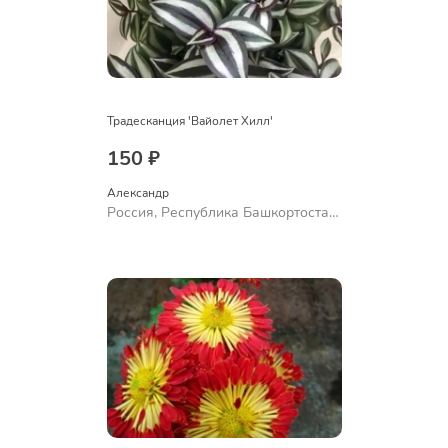
Традесканция 'Вайолет Хилл'
150 ₽
Александр 
Россия, Республика Башкортостан,
Куюргазинский район, село
Ермолаево