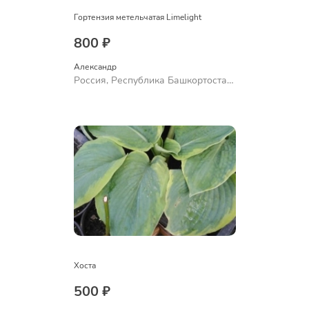
Гортензия метельчатая Limelight
800 ₽
Александр 
Россия, Республика Башкортостан,
Куюргазинский район, село
Ермолаево
Хоста
500 ₽