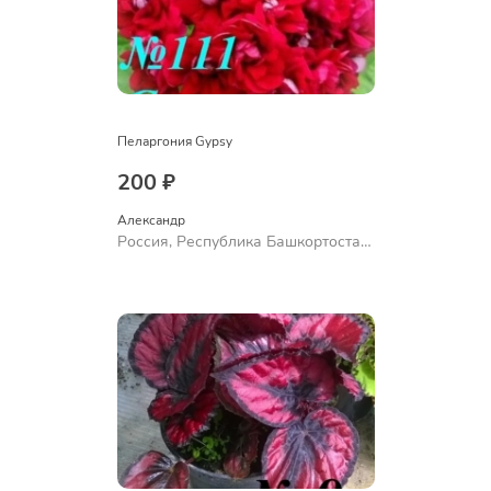
Пеларгония Gypsy
200 ₽
Александр 
Россия, Республика Башкортостан,
Куюргазинский район, село
Ермолаево