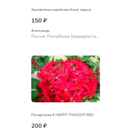
Хризантема корейская Алые паруса
150 ₽
Александр 
Россия, Республика Башкортостан,
Куюргазинский район, село
Ермолаево
Пеларгония A HAPPY THOUGHT RED
200 ₽