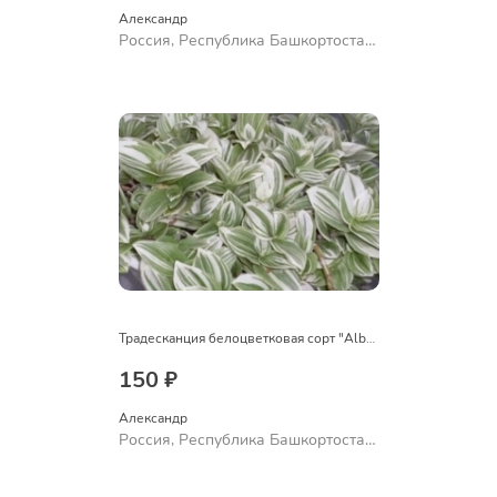
Александр 
Россия, Республика Башкортостан,
Куюргазинский район, село
Ермолаево
Традесканция белоцветковая сорт "Albovittata"
150 ₽
Александр 
Россия, Республика Башкортостан,
Куюргазинский район, село
Ермолаево