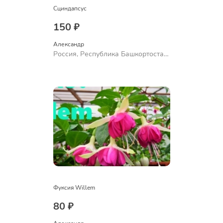
Сциндапсус
150 ₽
Александр 
Россия, Республика Башкортостан,
Куюргазинский район, село
Ермолаево
Фуксия Willem
80 ₽