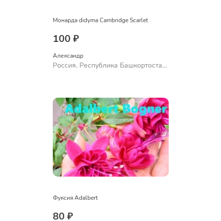
Монарда didyma Cambridge Scarlet
100 ₽
Александр 
Россия, Республика Башкортостан,
Куюргазинский район, село
Ермолаево
Фуксия Adalbert
80 ₽