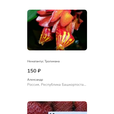
Ермолаево
Нематантус Тропикана
150 ₽
Александр 
Россия, Республика Башкортостан,
Куюргазинский район, село
Ермолаево