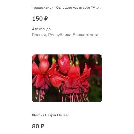
Традесканция белоцветковая сорт "Albovittata"
150 ₽
Александр 
Россия, Республика Башкортостан,
Куюргазинский район, село
Ермолаево
Фуксия Caspar Hauser
80 ₽