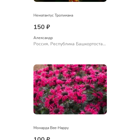
Нематантус Тропикана
150 ₽
Александр 
Россия, Республика Башкортостан,
Куюргазинский район, село
Ермолаево
Монарда Bee-Happy
100 ₽