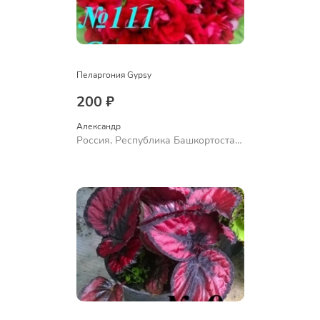
Пеларгония Gypsy
200 ₽
Александр 
Россия, Республика Башкортостан,
Куюргазинский район, село
Ермолаево