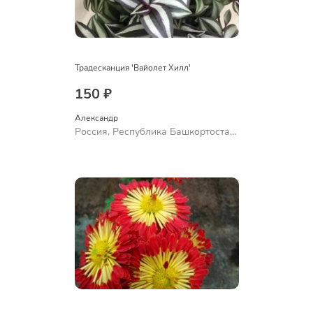
Традесканция 'Вайолет Хилл'
150 ₽
Александр 
Россия, Республика Башкортостан,
Куюргазинский район, село
Ермолаево