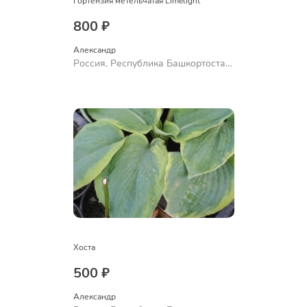
Гортензия метельчатая Limelight
800 ₽
Александр 
Россия, Республика Башкортостан,
Куюргазинский район, село
Ермолаево
Хоста
500 ₽
Александр 