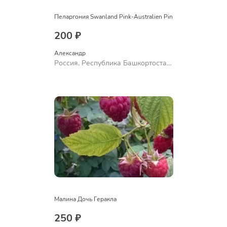
Пеларгония Swanland Pink-Australien Pin
200 ₽
Александр 
Россия, Республика Башкортостан,
Куюргазинский район, село
Ермолаево
Малина Дочь Геракла
250 ₽