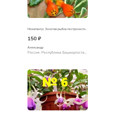
Нематантус Золотая рыбка пестролистный
150 ₽
Александр 
Россия, Республика Башкортостан,
Куюргазинский район, село
Ермолаево