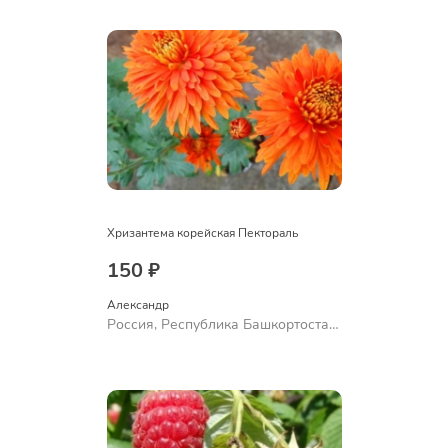
Ермолаево
Хризантема корейская Пектораль
150 ₽
Александр 
Россия, Республика Башкортостан,
Куюргазинский район, село
Ермолаево