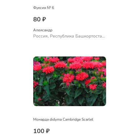
Фуксия № 6
80 ₽
Александр 
Россия, Республика Башкортостан,
Куюргазинский район, село
Ермолаево
Монарда didyma Cambridge Scarlet
100 ₽