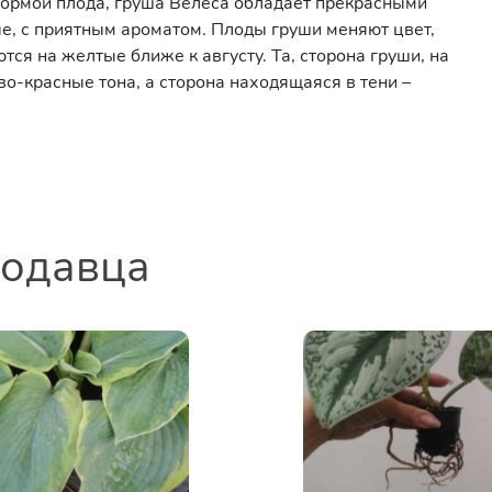
 формой плода, груша Велеса обладает прекрасными
е, с приятным ароматом. Плоды груши меняют цвет,
тся на желтые ближе к августу. Та, сторона груши, на
о-красные тона, а сторона находящаяся в тени –
родавца