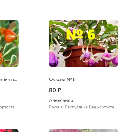
ло
Куюргазинский район, село
Ермолаево
Нематантус Золотая рыбка пестролистный
Фуксия № 6
80 ₽
Александр 
ортостан,
Россия, Республика Башкортостан,
ло
Куюргазинский район, село
Ермолаево