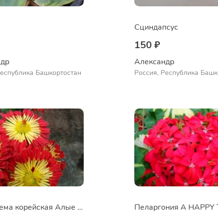
Сциндапсус
150 ₽
др 
Александр 
Республика Башкортостан
Россия, Республика Башк
Куюргазинский район, се
Ермолаево
Хризантема корейская Алые паруса