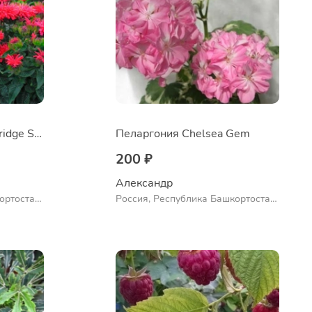
Монарда didyma Cambridge Scarlet
Пеларгония Chelsea Gem
200 ₽
Александр 
ортостан,
Россия, Республика Башкортостан,
ло
Куюргазинский район, село
Ермолаево