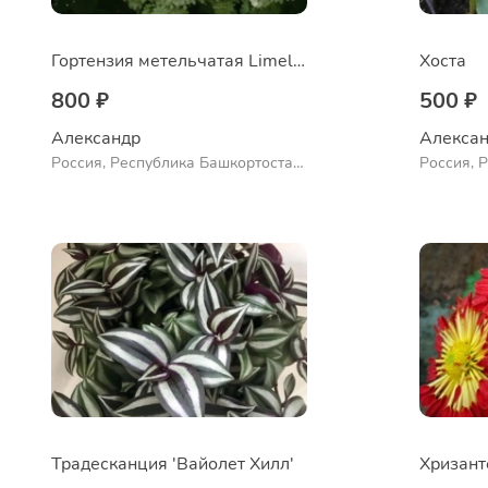
Гортензия метельчатая Limelight
Хоста
800 ₽
500 ₽
Александр 
Алексан
Россия, Республика Башкортостан,
Россия, 
Куюргазинский район, село
Ермолаево
Традесканция 'Вайолет Хилл'