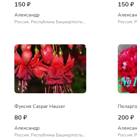
150 ₽
150 ₽
Александр 
Алексан
Россия, Республика Башкортостан,
Россия, 
Куюргазинский район, село
Куюргази
Ермолаево
Ермолае
Фуксия Caspar Hauser
Пеларго
80 ₽
200 ₽
Александр 
Алексан
Россия, Республика Башкортостан,
Россия, 