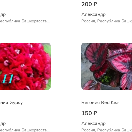
200 ₽
др 
Александр 
Республика Башкортостан,
Россия, Республика Башк
нский район, село
Куюргазинский район, се
во
Ермолаево
ния Gypsy
Бегония Red Kiss
150 ₽
др 
Александр 
Республика Башкортостан,
Россия, Республика Башк