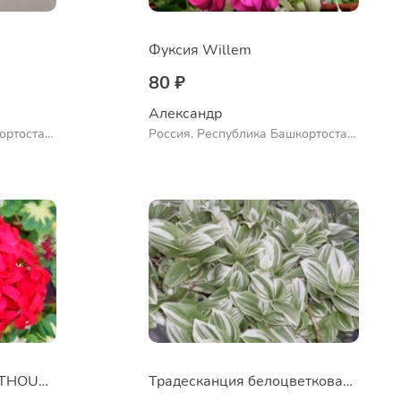
Фуксия Willem
80 ₽
Александр 
ортостан,
Россия, Республика Башкортостан,
ло
Куюргазинский район, село
Ермолаево
Пеларгония A HAPPY THOUGHT RED
Традесканция белоцветковая сорт "Albovittata"