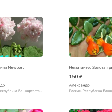
нский район, село
Куюргазинский район, се
во
Ермолаево
ния Newport
150 ₽
др 
Александр 
Республика Башкортостан,
Россия, Республика Башк
нский район, село
Куюргазинский район, се
во
Ермолаево