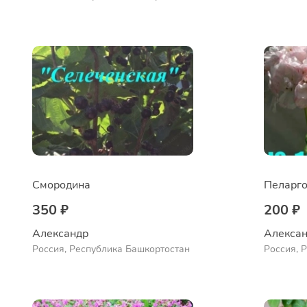
Куюргазинский район, село
Куюргази
Ермолаево
Ермолае
Смородина
Пеларго
350 ₽
200 ₽
Александр 
Алексан
Россия, Республика Башкортостан
Россия, 
Куюргази
Ермолае