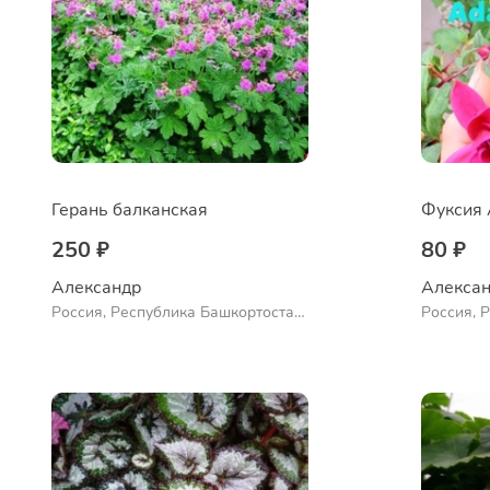
Герань балканская
Фуксия 
250 ₽
80 ₽
Александр 
Алексан
Россия, Республика Башкортостан,
Россия, 
Куюргазинский район, село
Куюргази
Ермолаево
Ермолае