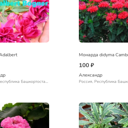
Adalbert
100 ₽
др 
Александр 
Республика Башкортостан,
Россия, Республика Башк
нский район, село
Куюргазинский район, се
во
Ермолаево