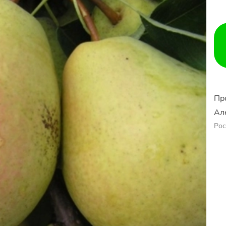
Пр
Ал
Рос