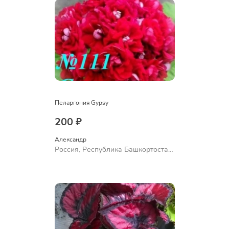
Пеларгония Gypsy
200 ₽
Александр 
Россия, Республика Башкортостан,
Куюргазинский район, село
Ермолаево