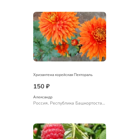
Ермолаево
Хризантема корейская Пектораль
150 ₽
Александр 
Россия, Республика Башкортостан,
Куюргазинский район, село
Ермолаево