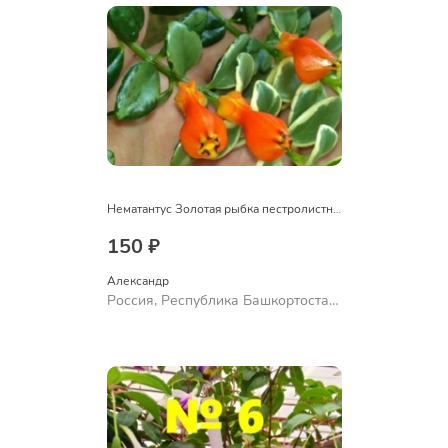
Нематантус Золотая рыбка пестролистный
150 ₽
Александр 
Россия, Республика Башкортостан,
Куюргазинский район, село
Ермолаево