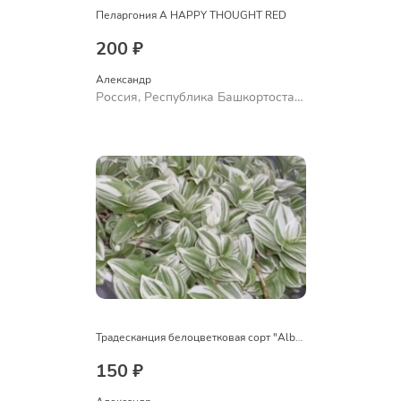
Пеларгония A HAPPY THOUGHT RED
200 ₽
Александр 
Россия, Республика Башкортостан,
Куюргазинский район, село
Ермолаево
Традесканция белоцветковая сорт "Albovittata"
150 ₽