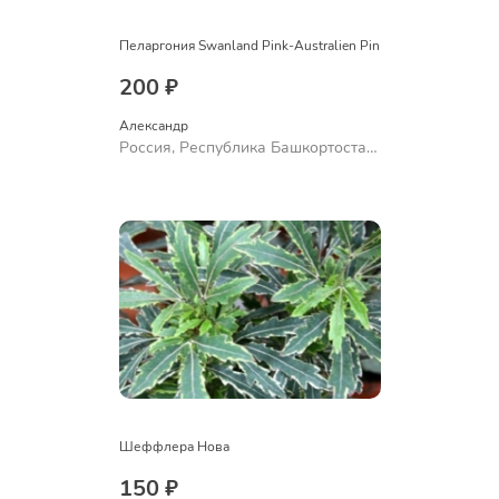
Пеларгония Swanland Pink-Australien Pin
200 ₽
Александр 
Россия, Республика Башкортостан,
Куюргазинский район, село
Ермолаево
Шеффлера Нова
150 ₽