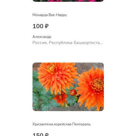
Монарда Bee-Happy
100 ₽
Александр 
Россия, Республика Башкортостан,
Куюргазинский район, село
Ермолаево
Хризантема корейская Пектораль
150 ₽