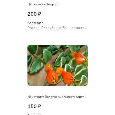
Пеларгония Newport
200 ₽
Александр 
Россия, Республика Башкортостан,
Куюргазинский район, село
Ермолаево
Нематантус Золотая рыбка пестролистный
150 ₽