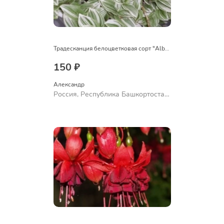
Традесканция белоцветковая сорт "Albovittata"
150 ₽
Александр 
Россия, Республика Башкортостан,
Куюргазинский район, село
Ермолаево