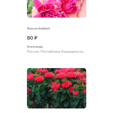
Фуксия Adalbert
80 ₽
Александр 
Россия, Республика Башкортостан,
Куюргазинский район, село
Ермолаево