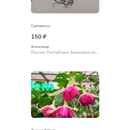
Сциндапсус
150 ₽
Александр 
Россия, Республика Башкортостан,
Куюргазинский район, село
Ермолаево