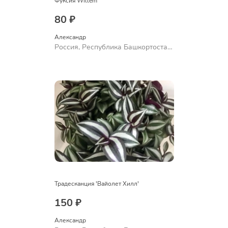
Фуксия Willem
80 ₽
Александр 
Россия, Республика Башкортостан,
Куюргазинский район, село
Ермолаево
Традесканция 'Вайолет Хилл'
150 ₽
Александр 