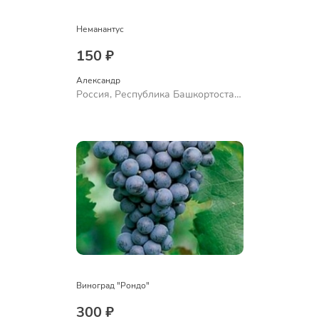
Неманантус
150 ₽
Александр 
Россия, Республика Башкортостан,
Куюргазинский район, село
Ермолаево
Виноград "Рондо"
300 ₽