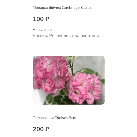
Монарда didyma Cambridge Scarlet
100 ₽
Александр 
Россия, Республика Башкортостан,
Куюргазинский район, село
Ермолаево
Пеларгония Chelsea Gem
200 ₽