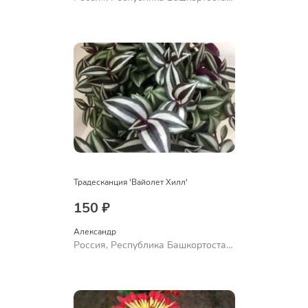
Куюргазинский район, село
Ермолаево
Традесканция 'Вайолет Хилл'
150 ₽
Александр 
Россия, Республика Башкортостан,
Куюргазинский район, село
Ермолаево