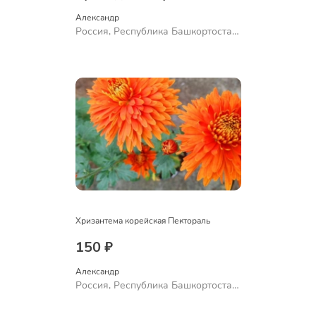
Александр 
Россия, Республика Башкортостан,
Куюргазинский район, село
Ермолаево
Хризантема корейская Пектораль
150 ₽
Александр 
Россия, Республика Башкортостан,
Куюргазинский район, село
Ермолаево