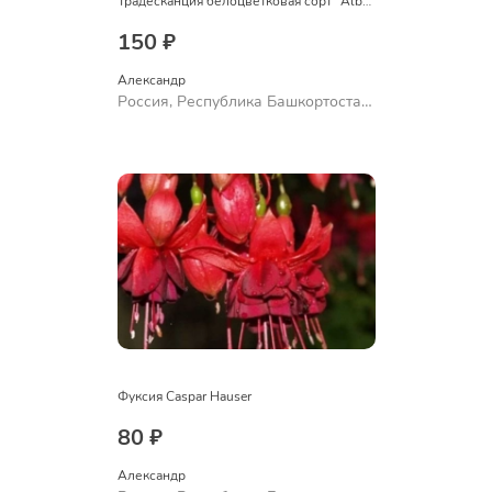
Традесканция белоцветковая сорт "Albovittata"
150 ₽
Александр 
Россия, Республика Башкортостан,
Куюргазинский район, село
Ермолаево
Фуксия Caspar Hauser
80 ₽
Александр 