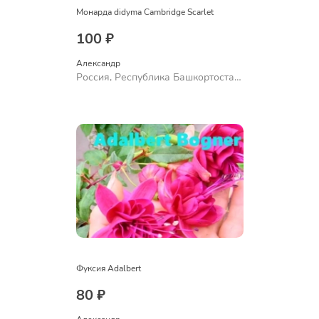
Монарда didyma Cambridge Scarlet
100 ₽
Александр 
Россия, Республика Башкортостан,
Куюргазинский район, село
Ермолаево
Фуксия Adalbert
80 ₽