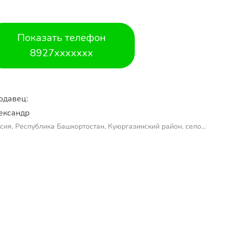
Показать телефон
8927xxxxxxx
одавец:
ександр 
сия, Республика Башкортостан, Куюргазинский район, село
молаево