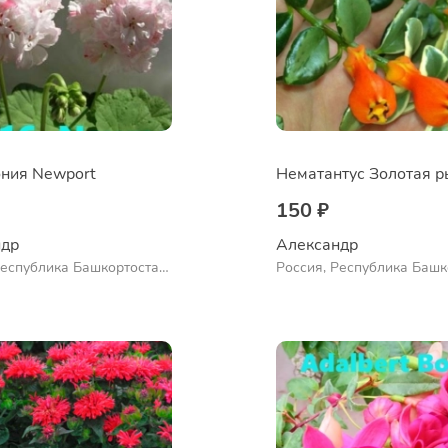
ния Newport
150 ₽
др 
Александр 
Республика Башкортостан,
Россия, Республика Башк
нский район, село
Куюргазинский район, се
во
Ермолаево