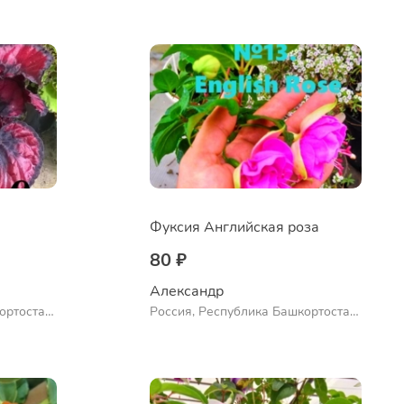
Ермолаево
Фуксия Английская роза
80 ₽
Александр 
ортостан,
Россия, Республика Башкортостан,
ло
Куюргазинский район, село
Ермолаево