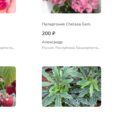
Пеларгония Chelsea Gem
200 ₽
Александр 
ортостан,
Россия, Республика Башкортостан,
ло
Куюргазинский район, село
Ермолаево