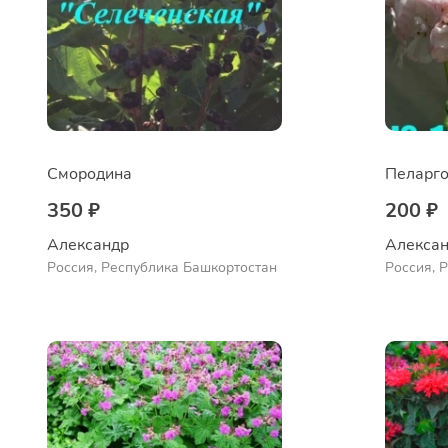
Смородина
Пеларго
350 ₽
200 ₽
Александр 
Алексан
Россия, Республика Башкортостан
Россия, 
Куюргази
Ермолае