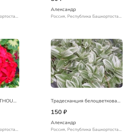
Александр 
ортостан,
Россия, Республика Башкортостан,
ло
Куюргазинский район, село
Ермолаево
Пеларгония A HAPPY THOUGHT RED
Традесканция белоцветковая сорт "Albovittata"
150 ₽
Александр 
ортостан,
Россия, Республика Башкортостан,
ло
Куюргазинский район, село