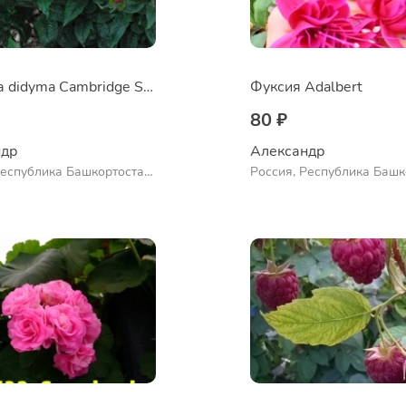
Монарда didyma Cambridge Scarlet
Фуксия Adalbert
80 ₽
др 
Александр 
Республика Башкортостан,
Россия, Республика Башк
нский район, село
Куюргазинский район, се
во
Ермолаево