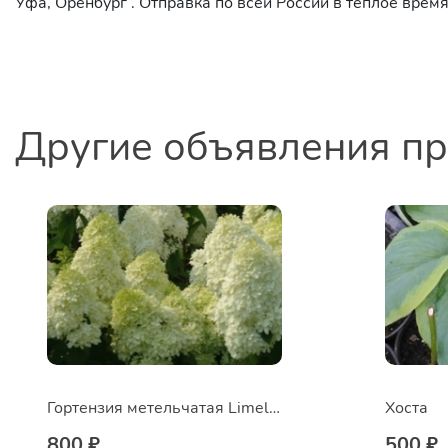
Уфа, Оренбург . Отправка по всей России в тёплое время
Другие объявления п
Гортензия метельчатая Limelight
Хоста
800 ₽
500 ₽