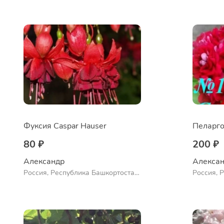
Ермолаево
Ермолае
Фуксия Caspar Hauser
Пеларго
80 ₽
200 ₽
Александр 
Алексан
Россия, Республика Башкортостан,
Россия, 
Куюргазинский район, село
Куюргази
Ермолаево
Ермолае