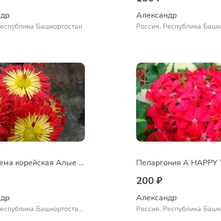
др 
Александр 
Республика Башкортостан
Россия, Республика Башк
Куюргазинский район, се
Ермолаево
Хризантема корейская Алые паруса
200 ₽
др 
Александр 
Республика Башкортостан,
Россия, Республика Башк
нский район, село
Куюргазинский район, се