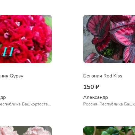
во
Ермолаево
ния Gypsy
Бегония Red Kiss
150 ₽
др 
Александр 
Республика Башкортостан,
Россия, Республика Башк
нский район, село
Куюргазинский район, се
во
Ермолаево