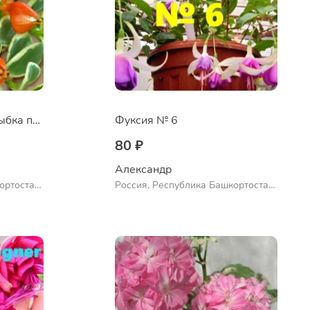
Нематантус Золотая рыбка пестролистный
Фуксия № 6
80 ₽
Александр 
ортостан,
Россия, Республика Башкортостан,
ло
Куюргазинский район, село
Ермолаево