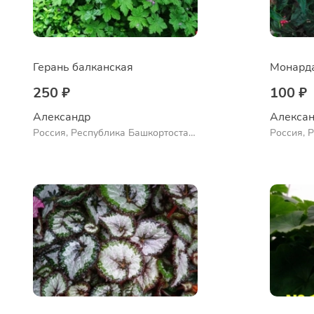
Герань балканская
250 ₽
100 ₽
Александр 
Алексан
Россия, Республика Башкортостан,
Россия, 
Куюргазинский район, село
Куюргази
Ермолаево
Ермолае