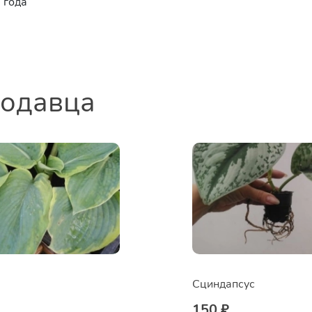
 года
родавца
Сциндапсус
150 ₽