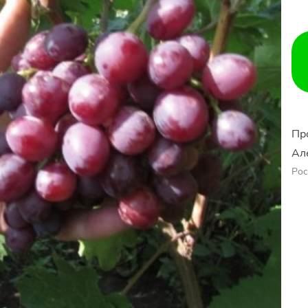
Пр
Ал
Рос
Ер