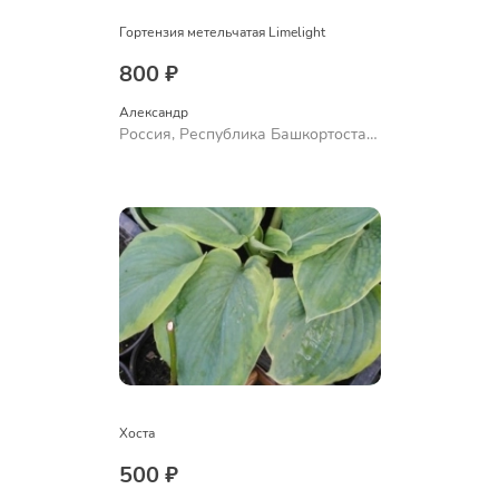
Гортензия метельчатая Limelight
800 ₽
Александр 
Россия, Республика Башкортостан,
Куюргазинский район, село
Ермолаево
Хоста
500 ₽