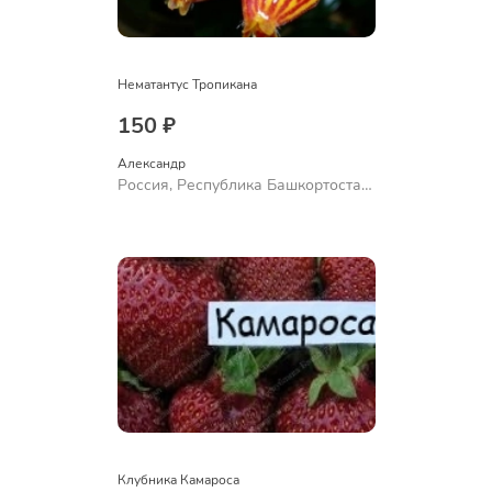
Нематантус Тропикана
150 ₽
Александр 
Россия, Республика Башкортостан,
Куюргазинский район, село
Ермолаево
Клубника Камароса