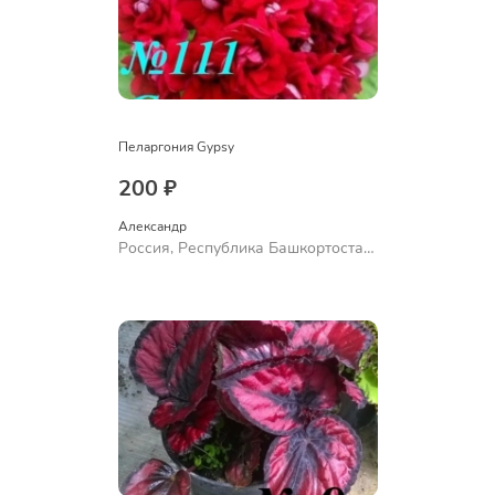
Пеларгония Gypsy
200 ₽
Александр 
Россия, Республика Башкортостан,
Куюргазинский район, село
Ермолаево