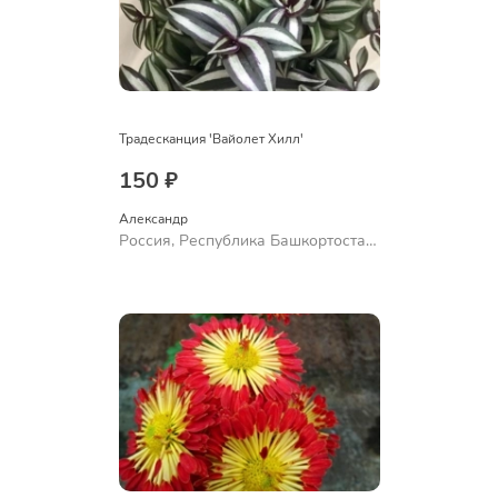
Традесканция 'Вайолет Хилл'
150 ₽
Александр 
Россия, Республика Башкортостан,
Куюргазинский район, село
Ермолаево