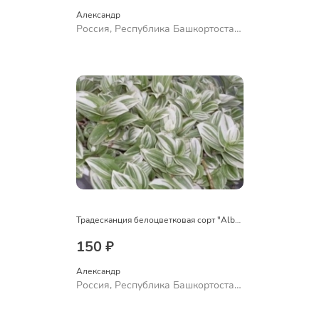
Александр 
Россия, Республика Башкортостан,
Куюргазинский район, село
Ермолаево
Традесканция белоцветковая сорт "Albovittata"
150 ₽
Александр 
Россия, Республика Башкортостан,
Куюргазинский район, село
Ермолаево