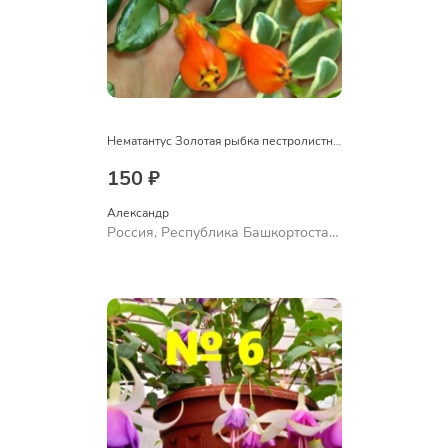
Нематантус Золотая рыбка пестролистный
150 ₽
Александр 
Россия, Республика Башкортостан,
Куюргазинский район, село
Ермолаево