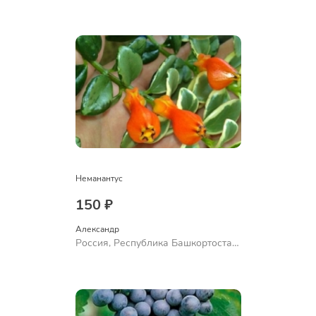
Неманантус
150 ₽
Александр 
Россия, Республика Башкортостан,
Куюргазинский район, село
Ермолаево