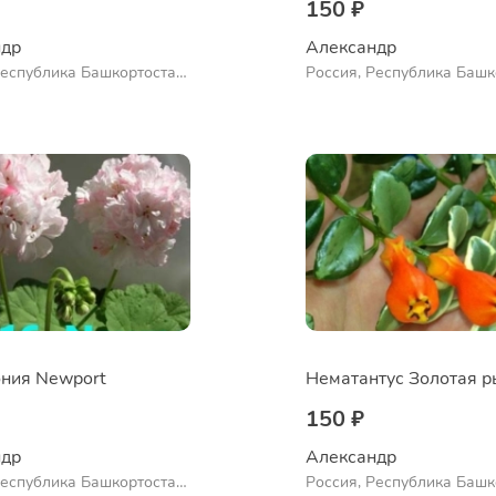
150 ₽
др 
Александр 
Республика Башкортостан,
Россия, Республика Башк
нский район, село
Куюргазинский район, се
во
Ермолаево
ния Newport
150 ₽
др 
Александр 
Республика Башкортостан,
Россия, Республика Башк