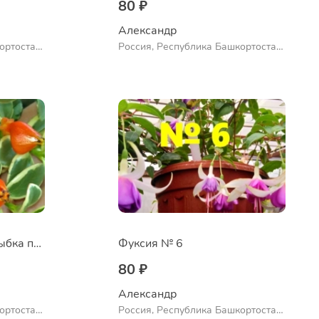
80 ₽
Александр 
ортостан,
Россия, Республика Башкортостан,
ло
Куюргазинский район, село
Ермолаево
Нематантус Золотая рыбка пестролистный
Фуксия № 6
80 ₽
Александр 
ортостан,
Россия, Республика Башкортостан,