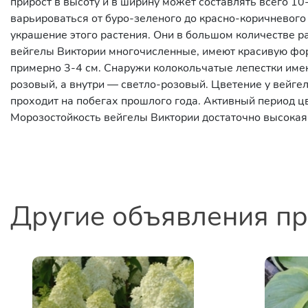
прирост в высоту и в ширину может составлять всего 10
варьироваться от буро-зеленого до красно-коричневого
украшение этого растения. Они в большом количестве р
вейгелы Виктории многочисленные, имеют красивую фор
примерно 3-4 см. Снаружи колокольчатые лепестки име
розовый, а внутри — светло-розовый. Цветение у вейге
проходит на побегах прошлого года. Активный период цв
Морозостойкость вейгелы Виктории достаточно высокая,
Другие объявления п