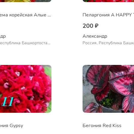
Хризантема корейская Алые паруса
200 ₽
др 
Александр 
Республика Башкортостан,
Россия, Республика Башк
нский район, село
Куюргазинский район, се
во
Ермолаево
ния Gypsy
Бегония Red Kiss