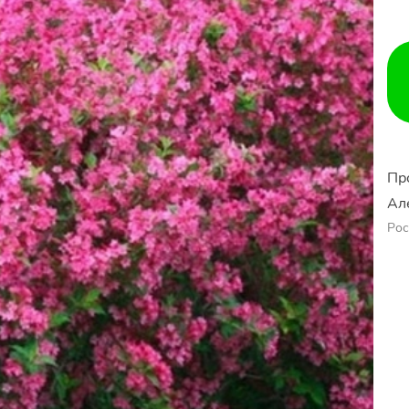
Пр
Ал
Рос
Ер