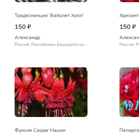
Традесканция 'Вайолет Хилл'
150 ₽
150 ₽
Александр 
Алексан
Россия, Республика Башкортостан,
Россия, 
Куюргазинский район, село
Куюргази
Ермолаево
Ермолае
Фуксия Caspar Hauser
Пеларго