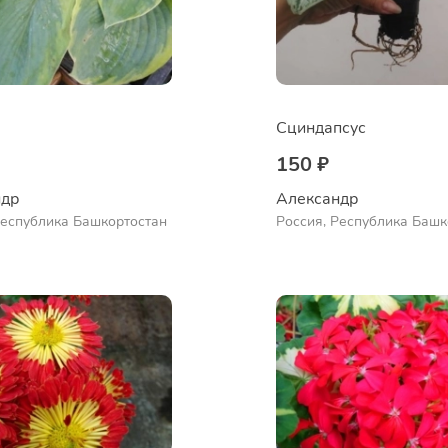
Сциндапсус
150 ₽
др 
Александр 
Республика Башкортостан
Россия, Республика Башк
Куюргазинский район, се
Ермолаево