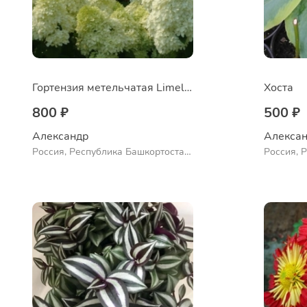
Гортензия метельчатая Limelight
Хоста
800 ₽
500 ₽
Александр 
Алексан
Россия, Республика Башкортостан,
Россия, 
Куюргазинский район, село
Ермолаево