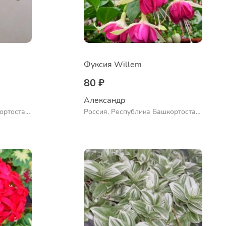
Фуксия Willem
80 ₽
Александр 
ортостан,
Россия, Республика Башкортостан,
ло
Куюргазинский район, село
Ермолаево