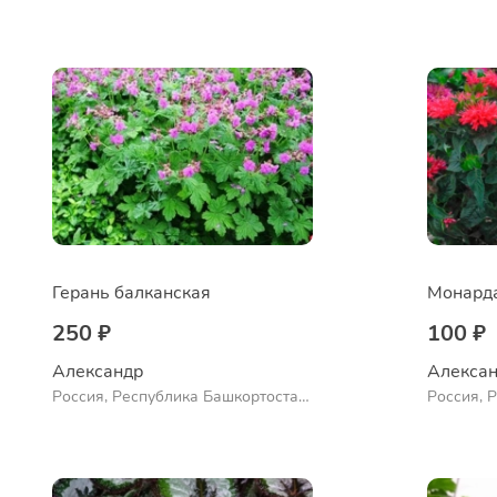
Куюргази
Ермолае
Герань балканская
250 ₽
100 ₽
Александр 
Алексан
Россия, Республика Башкортостан,
Россия, 
Куюргазинский район, село
Куюргази
Ермолаево
Ермолае