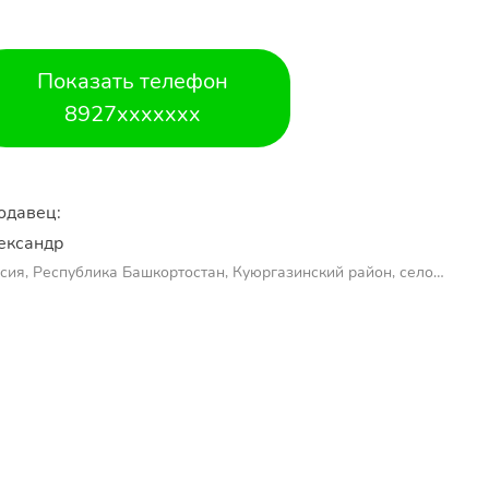
Показать телефон
8927xxxxxxx
одавец:
ександр 
сия, Республика Башкортостан, Куюргазинский район, село
молаево