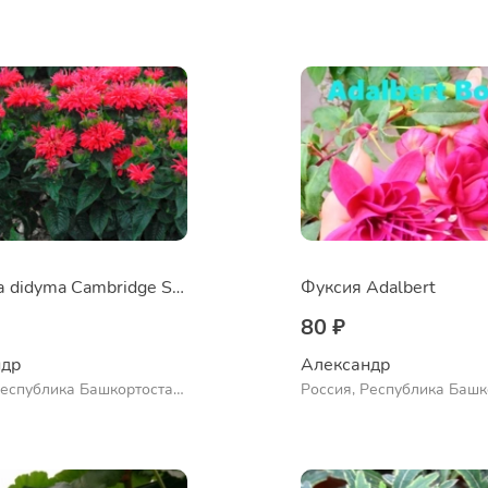
нский район, село
Куюргазинский район, се
во
Ермолаево
Монарда didyma Cambridge Scarlet
Фуксия Adalbert
80 ₽
др 
Александр 
Республика Башкортостан,
Россия, Республика Башк
нский район, село
Куюргазинский район, се
во
Ермолаево