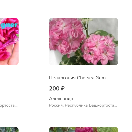
ло
Куюргазинский район, село
Ермолаево
Пеларгония Chelsea Gem
200 ₽
Александр 
ортостан,
Россия, Республика Башкортостан,
ло
Куюргазинский район, село
Ермолаево