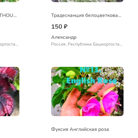
Пеларгония A HAPPY THOUGHT RED
Традесканция белоцветковая сорт "Albovittata"
150 ₽
Александр 
ортостан,
Россия, Республика Башкортостан,
ло
Куюргазинский район, село
Ермолаево
Фуксия Английская роза