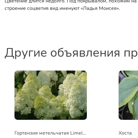
Цветение длится недолго. Под покрывалом, похожим на 
строение соцветия вид именуют «Ладья Моисея».
Другие объявления п
Гортензия метельчатая Limelight
Хоста