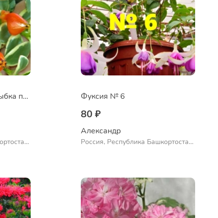
Нематантус Золотая рыбка пестролистный
Фуксия № 6
80 ₽
Александр 
ортостан,
Россия, Республика Башкортостан,
ло
Куюргазинский район, село
Ермолаево