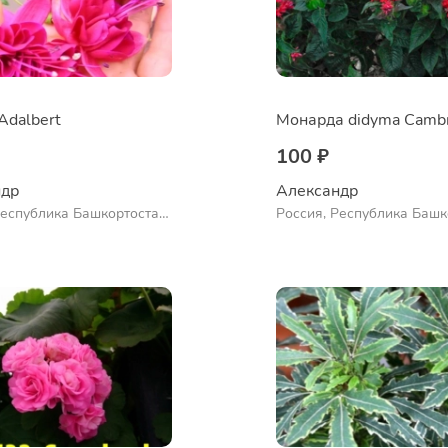
Adalbert
100 ₽
др 
Александр 
Республика Башкортостан,
Россия, Республика Башк
нский район, село
Куюргазинский район, се
во
Ермолаево