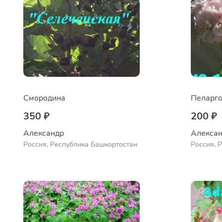
Смородина
Пеларго
350 ₽
200 ₽
Александр 
Алексан
Россия, Республика Башкортостан
Россия, 
Куюргази
Ермолае