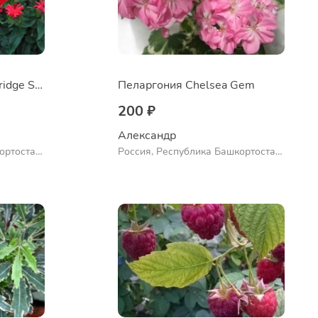
Монарда didyma Cambridge Scarlet
Пеларгония Chelsea Gem
200 ₽
Александр 
ортостан,
Россия, Республика Башкортостан,
ло
Куюргазинский район, село
Ермолаево