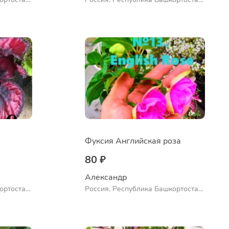
ло
Куюргазинский район, село
Ермолаево
Фуксия Английская роза
80 ₽
Александр 
ортостан,
Россия, Республика Башкортостан,
ло
Куюргазинский район, село
Ермолаево