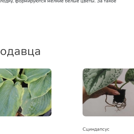
лодку, формируются мелкие белые цветы. За такое
родавца
Сциндапсус