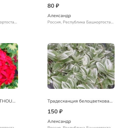
80 ₽
Александр 
ортостан,
Россия, Республика Башкортостан,
ло
Куюргазинский район, село
Ермолаево
Пеларгония A HAPPY THOUGHT RED
Традесканция белоцветковая сорт "Albovittata"
150 ₽
Александр 
ортостан,
Россия, Республика Башкортостан,