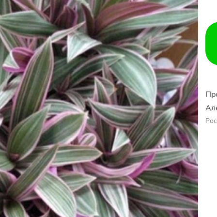
Пр
Ал
Рос
Ер