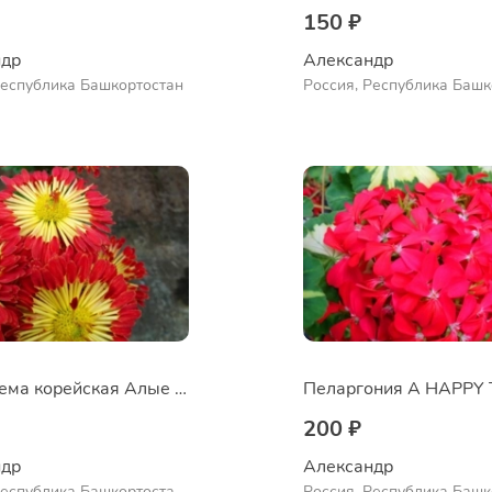
150 ₽
др 
Александр 
Республика Башкортостан
Россия, Республика Башк
Куюргазинский район, се
Ермолаево
Хризантема корейская Алые паруса
200 ₽
др 
Александр 
Республика Башкортостан,
Россия, Республика Башк