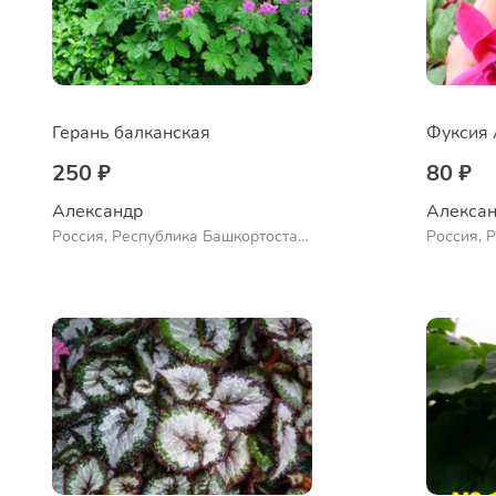
Герань балканская
Фуксия 
250 ₽
80 ₽
Александр 
Алексан
Россия, Республика Башкортостан,
Россия, 
Куюргазинский район, село
Куюргази
Ермолаево
Ермолае