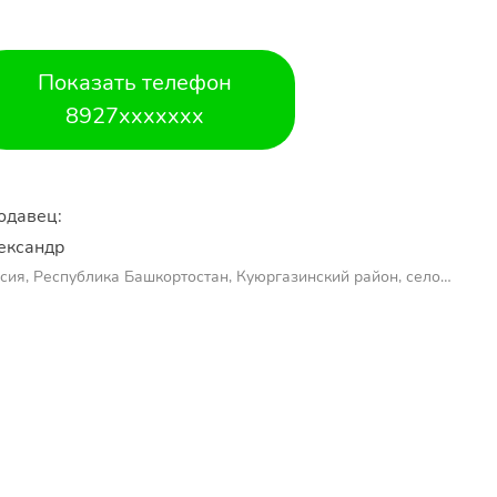
Показать телефон
8927xxxxxxx
одавец:
ександр 
сия, Республика Башкортостан, Куюргазинский район, село
молаево