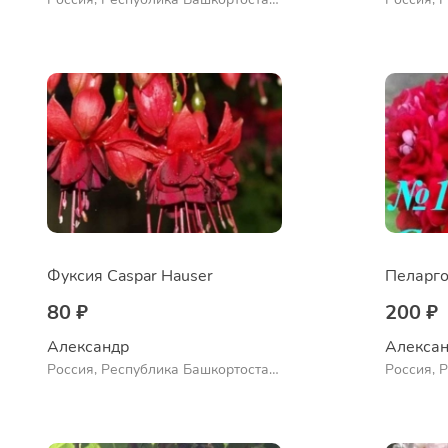
Куюргазинский район, село
Куюргази
Ермолаево
Ермолае
Фуксия Caspar Hauser
Пеларго
80 ₽
200 ₽
Александр 
Алексан
Россия, Республика Башкортостан,
Россия, 
Куюргазинский район, село
Куюргази
Ермолаево
Ермолае