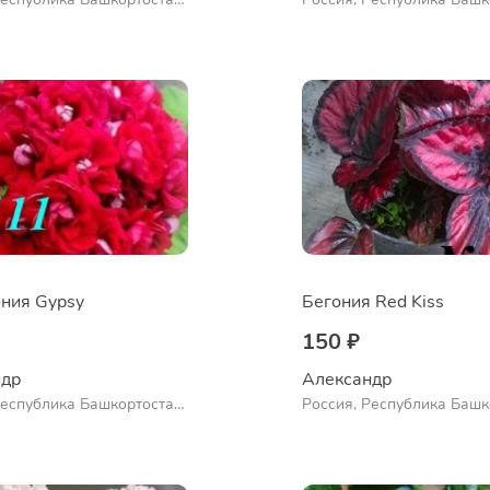
нский район, село
Куюргазинский район, се
во
Ермолаево
ния Gypsy
Бегония Red Kiss
150 ₽
др 
Александр 
Республика Башкортостан,
Россия, Республика Башк
нский район, село
Куюргазинский район, се
во
Ермолаево