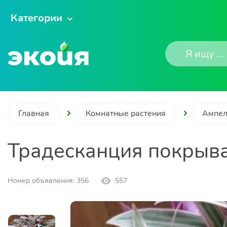
Категории
Главная
Комнатные растения
Ампел
Традесканция покрыв
Номер объявления: 356
557