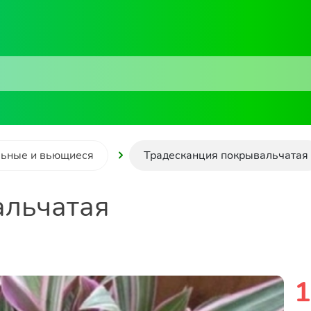
ьные и вьющиеся
Традесканция покрывальчатая
альчатая
1