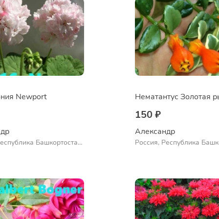
ния Newport
150 ₽
др 
Александр 
Республика Башкортостан,
Россия, Республика Башк
нский район, село
Куюргазинский район, се
во
Ермолаево