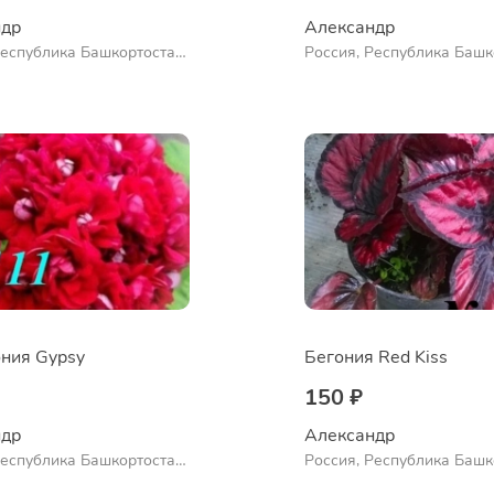
др 
Александр 
Республика Башкортостан,
Россия, Республика Башк
нский район, село
Куюргазинский район, се
во
Ермолаево
ния Gypsy
Бегония Red Kiss
150 ₽
др 
Александр 
Республика Башкортостан,
Россия, Республика Башк
нский район, село
Куюргазинский район, се