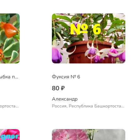
Ермолаево
Нематантус Золотая рыбка пестролистный
Фуксия № 6
80 ₽
Александр 
ортостан,
Россия, Республика Башкортостан,
ло
Куюргазинский район, село
Ермолаево