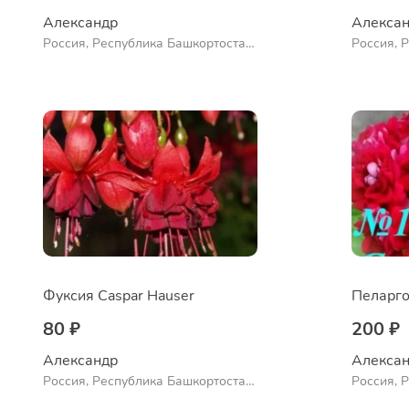
Александр 
Алексан
Россия, Республика Башкортостан,
Россия, 
Куюргазинский район, село
Куюргази
Ермолаево
Ермолае
Фуксия Caspar Hauser
Пеларго
80 ₽
200 ₽
Александр 
Алексан
Россия, Республика Башкортостан,
Россия, 
Куюргазинский район, село
Куюргази