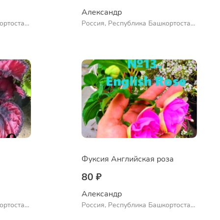
Александр 
ортостан,
Россия, Республика Башкортостан,
ло
Куюргазинский район, село
Ермолаево
Фуксия Английская роза
80 ₽
Александр 
ортостан,
Россия, Республика Башкортостан,
ло
Куюргазинский район, село