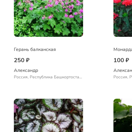
Герань балканская
250 ₽
100 ₽
Александр 
Алексан
Россия, Республика Башкортостан,
Россия, 
Куюргазинский район, село
Куюргази
Ермолаево
Ермолае