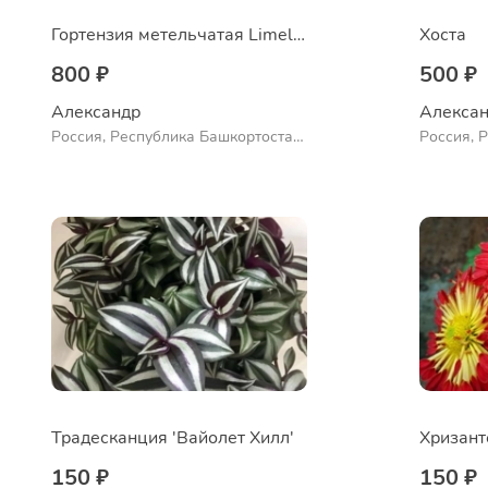
Гортензия метельчатая Limelight
Хоста
800 ₽
500 ₽
Александр 
Алексан
Россия, Республика Башкортостан,
Россия, 
Куюргазинский район, село
Ермолаево
Традесканция 'Вайолет Хилл'
150 ₽
150 ₽