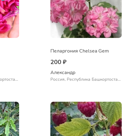
Пеларгония Chelsea Gem
200 ₽
Александр 
ортостан,
Россия, Республика Башкортостан,
ло
Куюргазинский район, село
Ермолаево