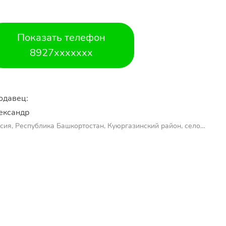
Показать телефон
8927xxxxxxx
одавец:
ександр 
сия, Республика Башкортостан, Куюргазинский район, село
молаево