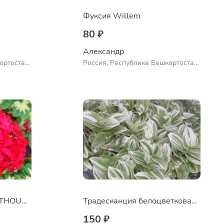
Фуксия Willem
80 ₽
Александр 
ортостан,
Россия, Республика Башкортостан,
ло
Куюргазинский район, село
Ермолаево
Пеларгония A HAPPY THOUGHT RED
Традесканция белоцветковая сорт "Albovittata"
150 ₽