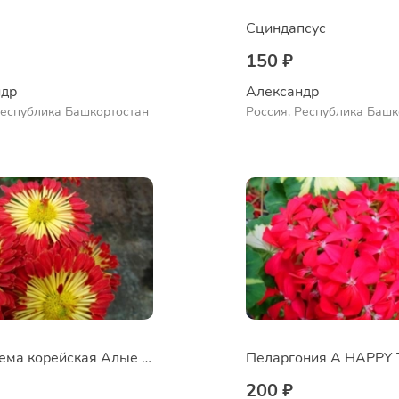
Сциндапсус
150 ₽
др 
Александр 
Республика Башкортостан
Россия, Республика Башк
Куюргазинский район, се
Ермолаево
Хризантема корейская Алые паруса
200 ₽