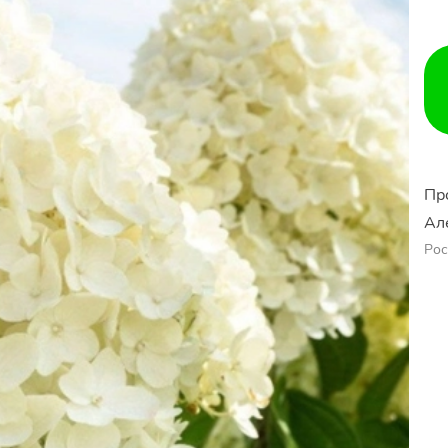
Пр
Ал
Рос
Ер