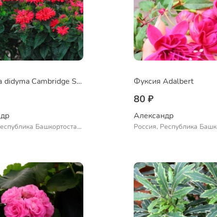
Монарда didyma Cambridge Scarlet
Фуксия Adalbert
80 ₽
др 
Александр 
Республика Башкортостан,
Россия, Республика Башк
нский район, село
Куюргазинский район, се
во
Ермолаево