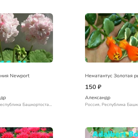
во
Ермолаево
ния Newport
150 ₽
др 
Александр 
Республика Башкортостан,
Россия, Республика Башк
нский район, село
Куюргазинский район, се
во
Ермолаево