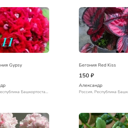
ния Gypsy
Бегония Red Kiss
150 ₽
др 
Александр 
Республика Башкортостан,
Россия, Республика Башк
нский район, село
Куюргазинский район, се
во
Ермолаево