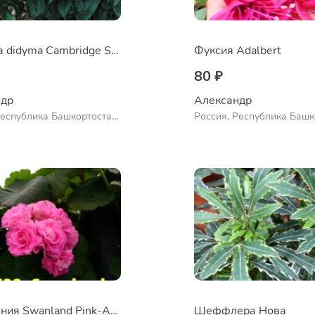
Монарда didyma Cambridge Scarlet
Фуксия Adalbert
80 ₽
др 
Александр 
Республика Башкортостан,
Россия, Республика Башк
нский район, село
Куюргазинский район, се
во
Ермолаево
Пеларгония Swanland Pink-Australien Pin
Шеффлера Нова