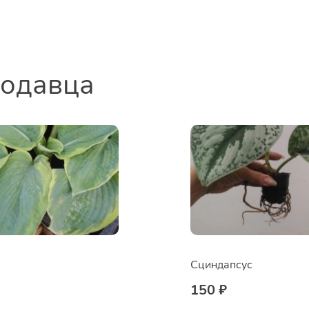
родавца
Сциндапсус
150 ₽