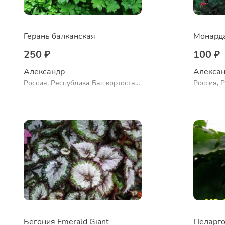
Герань балканская
250 ₽
100 ₽
Александр 
Алексан
Россия, Республика Башкортостан,
Россия, 
Куюргазинский район, село
Куюргази
Ермолаево
Ермолае
Бегония Emerald Giant