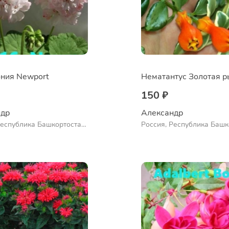
ния Newport
150 ₽
др 
Александр 
Республика Башкортостан,
Россия, Республика Башк
нский район, село
Куюргазинский район, се
во
Ермолаево