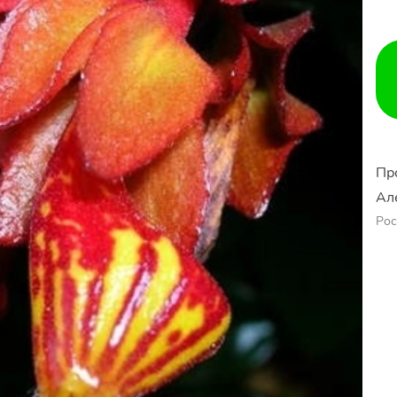
Пр
Ал
Рос
Ер