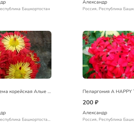
др 
Александр 
Республика Башкортостан
Россия, Республика Башк
Куюргазинский район, се
Ермолаево
Хризантема корейская Алые паруса
200 ₽
др 
Александр 
Республика Башкортостан,
Россия, Республика Башк
нский район, село
Куюргазинский район, се
во
Ермолаево