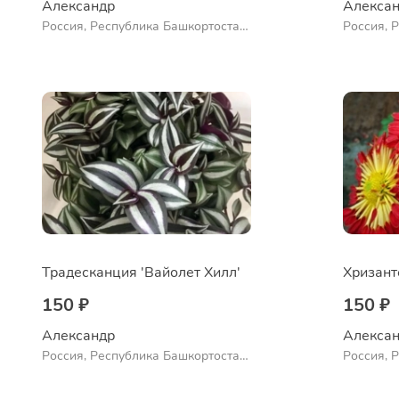
Александр 
Алексан
Россия, Республика Башкортостан,
Россия, 
Куюргазинский район, село
Ермолаево
Традесканция 'Вайолет Хилл'
150 ₽
150 ₽
Александр 
Алексан
Россия, Республика Башкортостан,
Россия, 
Куюргазинский район, село
Куюргази
Ермолаево
Ермолае