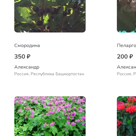
Смородина
Пеларго
350 ₽
200 ₽
Александр 
Алексан
Россия, Республика Башкортостан
Россия, 
Куюргази
Ермолае