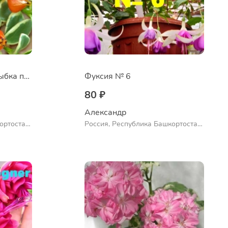
Нематантус Золотая рыбка пестролистный
Фуксия № 6
80 ₽
Александр 
ортостан,
Россия, Республика Башкортостан,
ло
Куюргазинский район, село
Ермолаево