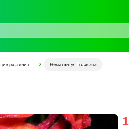
щие растения
Нематантус Tropicana
1