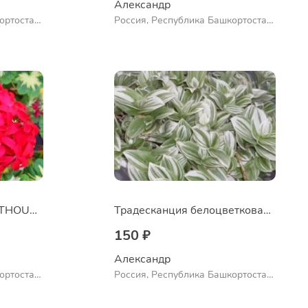
Александр 
ортостан,
Россия, Республика Башкортостан,
ло
Куюргазинский район, село
Ермолаево
Пеларгония A HAPPY THOUGHT RED
Традесканция белоцветковая сорт "Albovittata"
150 ₽
Александр 
ортостан,
Россия, Республика Башкортостан,
ло
Куюргазинский район, село
Ермолаево