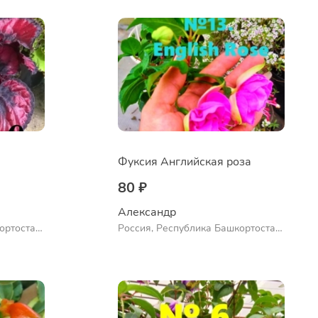
Фуксия Английская роза
80 ₽
Александр 
ортостан,
Россия, Республика Башкортостан,
ло
Куюргазинский район, село
Ермолаево