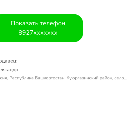
Показать телефон
8927xxxxxxx
одавец:
ександр 
сия, Республика Башкортостан, Куюргазинский район, село
молаево