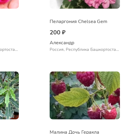
Пеларгония Chelsea Gem
200 ₽
Александр 
ортостан,
Россия, Республика Башкортостан,
ло
Куюргазинский район, село
Ермолаево
Малина Дочь Геракла