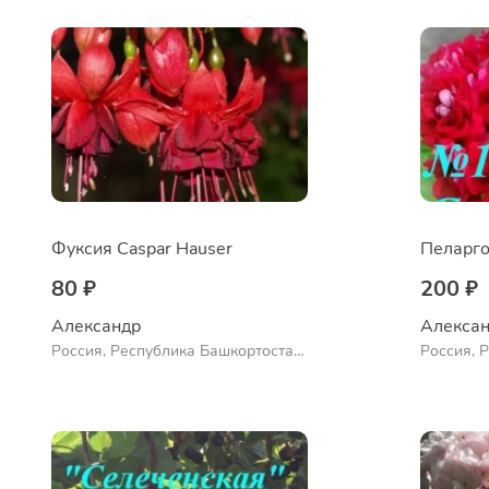
Фуксия Caspar Hauser
Пеларго
80 ₽
200 ₽
Александр 
Алексан
Россия, Республика Башкортостан,
Россия, 
Куюргазинский район, село
Куюргази
Ермолаево
Ермолае