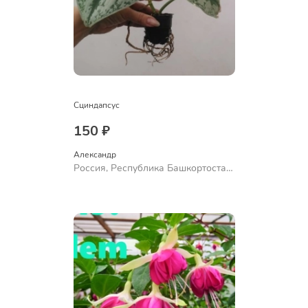
Сциндапсус
150 ₽
Александр 
Россия, Республика Башкортостан,
Куюргазинский район, село
Ермолаево