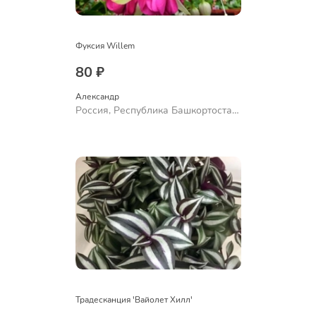
Фуксия Willem
80 ₽
Александр 
Россия, Республика Башкортостан,
Куюргазинский район, село
Ермолаево
Традесканция 'Вайолет Хилл'