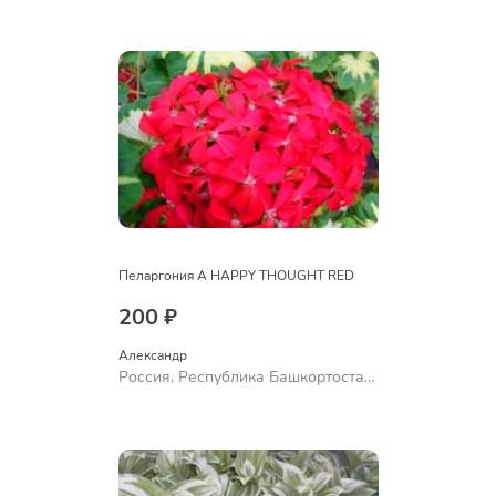
Куюргазинский район, село
Ермолаево
Пеларгония A HAPPY THOUGHT RED
200 ₽
Александр 
Россия, Республика Башкортостан,
Куюргазинский район, село
Ермолаево