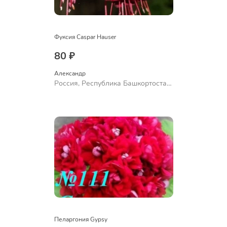
Фуксия Caspar Hauser
80 ₽
Александр 
Россия, Республика Башкортостан,
Куюргазинский район, село
Ермолаево
Пеларгония Gypsy