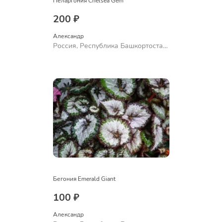
Пеларгония Chelsea Gem
200 ₽
Александр 
Россия, Республика Башкортостан,
Куюргазинский район, село
Ермолаево
Бегония Emerald Giant
100 ₽
Александр 