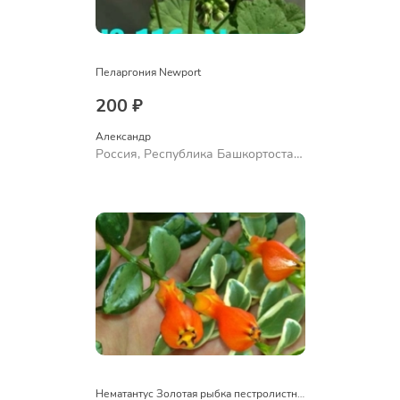
Пеларгония Newport
200 ₽
Александр 
Россия, Республика Башкортостан,
Куюргазинский район, село
Ермолаево
Нематантус Золотая рыбка пестролистный