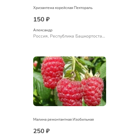
Хризантема корейская Пектораль
150 ₽
Александр 
Россия, Республика Башкортостан,
Куюргазинский район, село
Ермолаево
Малина ремонтантная Изобильная
250 ₽