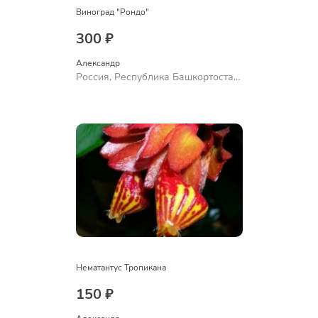
Виноград "Рондо"
300 ₽
Александр 
Россия, Республика Башкортостан,
Куюргазинский район, село
Ермолаево
Нематантус Тропикана
150 ₽