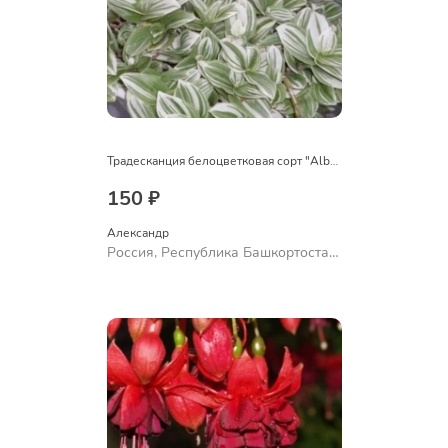
Традесканция белоцветковая сорт "Albovittata"
150 ₽
Александр 
Россия, Республика Башкортостан,
Куюргазинский район, село
Ермолаево