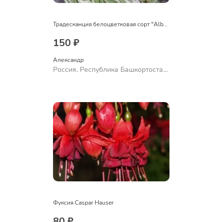
Традесканция белоцветковая сорт "Albovittata"
150 ₽
Александр 
Россия, Республика Башкортостан,
Куюргазинский район, село
Ермолаево
Фуксия Caspar Hauser
80 ₽