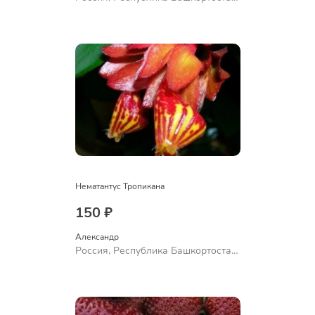
Куюргазинский район, село
Ермолаево
Нематантус Тропикана
150 ₽
Александр 
Россия, Республика Башкортостан,
Куюргазинский район, село
Ермолаево