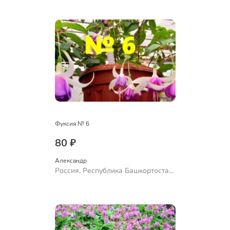
Ермолаево
Фуксия № 6
80 ₽
Александр 
Россия, Республика Башкортостан,
Куюргазинский район, село
Ермолаево