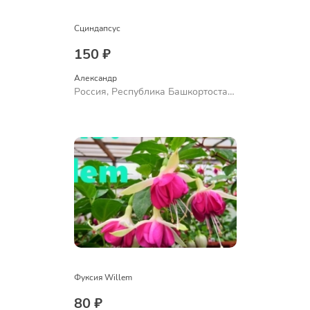
Сциндапсус
150 ₽
Александр 
Россия, Республика Башкортостан,
Куюргазинский район, село
Ермолаево
Фуксия Willem
80 ₽