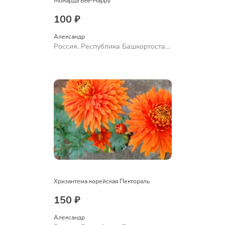
Монарда Bee-Happy
100 ₽
Александр 
Россия, Республика Башкортостан,
Куюргазинский район, село
Ермолаево
Хризантема корейская Пектораль
150 ₽
Александр 