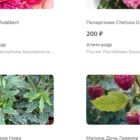
Adalbert
Пеларгония Chelsea 
200 ₽
др 
Александр 
Республика Башкортостан,
Россия, Республика Башк
нский район, село
Куюргазинский район, се
во
Ермолаево
ра Нова
Малина Дочь Геракла