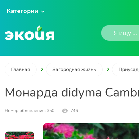
Категории
Главная
Загородная жизнь
Приусад
Монарда didyma Cambri
Номер объявления: 350
746