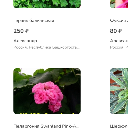
Герань балканская
Фуксия 
250 ₽
80 ₽
Александр 
Алексан
Россия, Республика Башкортостан,
Россия, 
Куюргазинский район, село
Куюргази
Ермолаево
Ермолае
Пеларгония Swanland Pink-Australien Pin
Шеффле