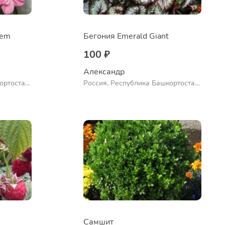
Gem
Бегония Emerald Giant
100 ₽
Александр 
ортостан,
Россия, Республика Башкортостан,
ло
Куюргазинский район, село
Ермолаево
Самшит