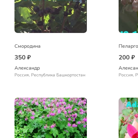
Смородина
Пеларго
350 ₽
200 ₽
Александр 
Алексан
Россия, Республика Башкортостан
Россия, 
Куюргази
Ермолае