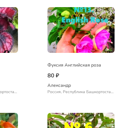
Фуксия Английская роза
80 ₽
Александр 
ортостан,
Россия, Республика Башкортостан,
ло
Куюргазинский район, село
Ермолаево