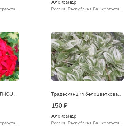
Александр 
ортостан,
Россия, Республика Башкортостан,
ло
Куюргазинский район, село
Ермолаево
Пеларгония A HAPPY THOUGHT RED
Традесканция белоцветковая сорт "Albovittata"
150 ₽
Александр 
ортостан,
Россия, Республика Башкортостан,
ло
Куюргазинский район, село
Ермолаево