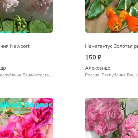
ния Newport
150 ₽
др 
Александр 
Республика Башкортостан,
Россия, Республика Башк
нский район, село
Куюргазинский район, се
во
Ермолаево