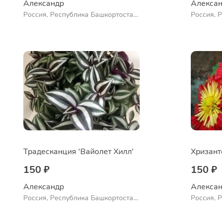
Александр 
Алексан
Россия, Республика Башкортостан,
Россия, 
Куюргазинский район, село
Ермолаево
Традесканция 'Вайолет Хилл'
150 ₽
150 ₽
Александр 
Алексан
Россия, Республика Башкортостан,
Россия, 
Куюргазинский район, село
Куюргази
Ермолаево
Ермолае