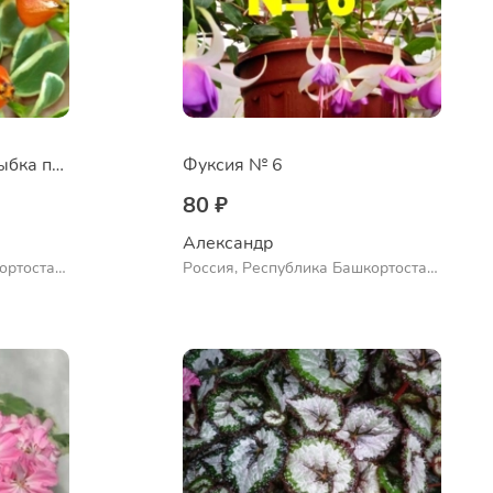
Нематантус Золотая рыбка пестролистный
Фуксия № 6
80 ₽
Александр 
ортостан,
Россия, Республика Башкортостан,
ло
Куюргазинский район, село
Ермолаево