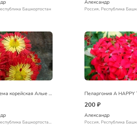
др 
Александр 
Республика Башкортостан
Россия, Республика Башк
Куюргазинский район, се
Ермолаево
Хризантема корейская Алые паруса
200 ₽
др 
Александр 
Республика Башкортостан,
Россия, Республика Башк
нский район, село
Куюргазинский район, се
во
Ермолаево