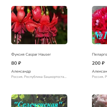
Фуксия Caspar Hauser
Пеларго
80 ₽
200 ₽
Александр 
Алексан
Россия, Республика Башкортостан,
Россия, 
Куюргазинский район, село
Куюргази
Ермолаево
Ермолае