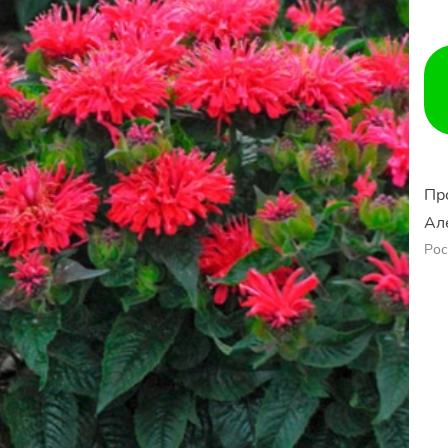
Пр
Ал
Рос
Ер