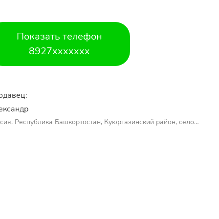
Показать телефон
8927xxxxxxx
одавец:
ександр 
сия, Республика Башкортостан, Куюргазинский район, село
молаево