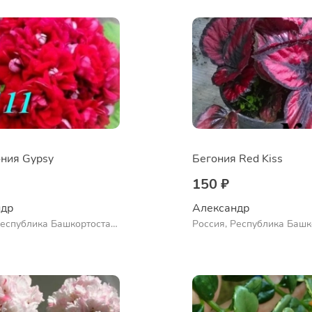
ния Gypsy
Бегония Red Kiss
150 ₽
др 
Александр 
Республика Башкортостан,
Россия, Республика Башк
нский район, село
Куюргазинский район, се
во
Ермолаево