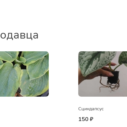
родавца
Сциндапсус
150 ₽