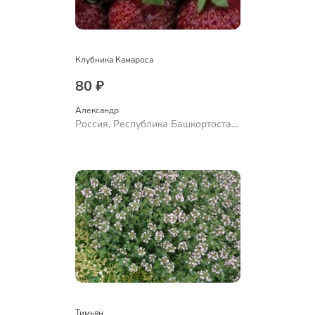
Клубника Камароса
80 ₽
Александр 
Россия, Республика Башкортостан,
Куюргазинский район, село
Ермолаево
Тимьян