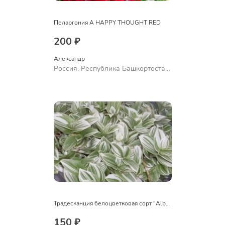
Пеларгония A HAPPY THOUGHT RED
200 ₽
Александр 
Россия, Республика Башкортостан,
Куюргазинский район, село
Ермолаево
Традесканция белоцветковая сорт "Albovittata"
150 ₽