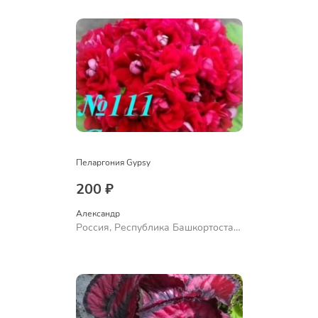
Ермолаево
Пеларгония Gypsy
200 ₽
Александр 
Россия, Республика Башкортостан,
Куюргазинский район, село
Ермолаево