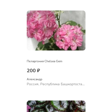
Ермолаево
Пеларгония Chelsea Gem
200 ₽
Александр 
Россия, Республика Башкортостан,
Куюргазинский район, село
Ермолаево