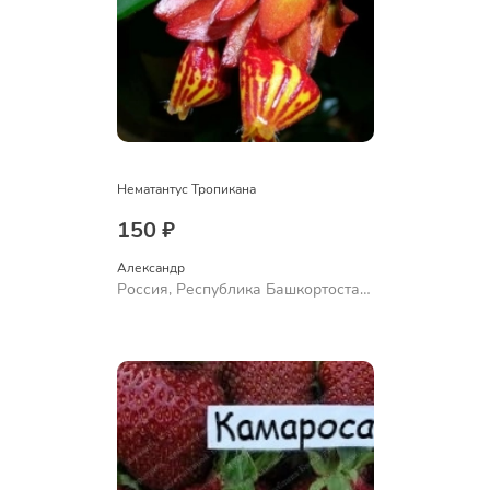
Нематантус Тропикана
150 ₽
Александр 
Россия, Республика Башкортостан,
Куюргазинский район, село
Ермолаево