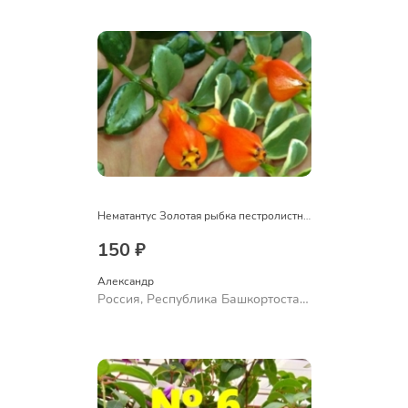
Ермолаево
Нематантус Золотая рыбка пестролистный
150 ₽
Александр 
Россия, Республика Башкортостан,
Куюргазинский район, село
Ермолаево