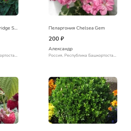
Монарда didyma Cambridge Scarlet
Пеларгония Chelsea Gem
200 ₽
Александр 
ортостан,
Россия, Республика Башкортостан,
ло
Куюргазинский район, село
Ермолаево