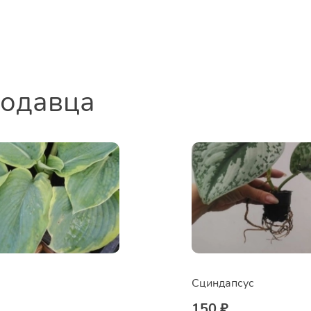
родавца
Сциндапсус
150 ₽