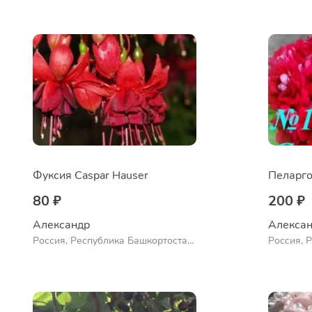
Ермолаево
Ермолае
Фуксия Caspar Hauser
Пеларго
80 ₽
200 ₽
Александр 
Алексан
Россия, Республика Башкортостан,
Россия, 
Куюргазинский район, село
Куюргази
Ермолаево
Ермолае