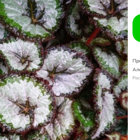
Пр
Ал
Рос
Ер