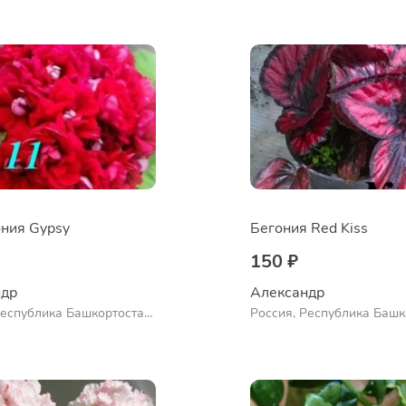
во
Ермолаево
ния Gypsy
Бегония Red Kiss
150 ₽
др 
Александр 
Республика Башкортостан,
Россия, Республика Башк
нский район, село
Куюргазинский район, се
во
Ермолаево