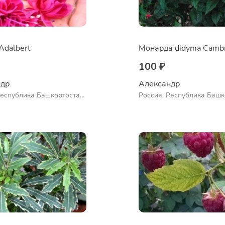
Adalbert
100 ₽
др 
Александр 
Республика Башкортостан,
Россия, Республика Башк
нский район, село
Куюргазинский район, се
во
Ермолаево