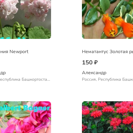
ния Newport
150 ₽
др 
Александр 
Республика Башкортостан,
Россия, Республика Башк
нский район, село
Куюргазинский район, се
во
Ермолаево