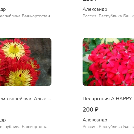
др 
Александр 
Республика Башкортостан
Россия, Республика Башк
Куюргазинский район, се
Ермолаево
Хризантема корейская Алые паруса
200 ₽
др 
Александр 
Республика Башкортостан,
Россия, Республика Башк
нский район, село
Куюргазинский район, се