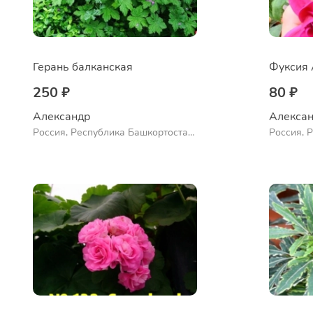
Герань балканская
Фуксия 
250 ₽
80 ₽
Александр 
Алексан
Россия, Республика Башкортостан,
Россия, 
Куюргазинский район, село
Куюргази
Ермолаево
Ермолае