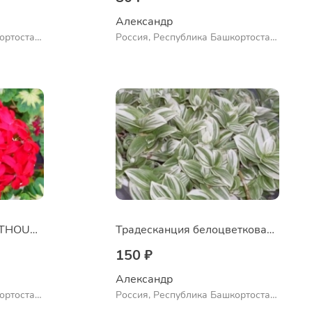
Александр 
ортостан,
Россия, Республика Башкортостан,
ло
Куюргазинский район, село
Ермолаево
Пеларгония A HAPPY THOUGHT RED
Традесканция белоцветковая сорт "Albovittata"
150 ₽
Александр 
ортостан,
Россия, Республика Башкортостан,
ло
Куюргазинский район, село