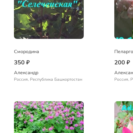
Смородина
Пеларго
350 ₽
200 ₽
Александр 
Алексан
Россия, Республика Башкортостан
Россия, 
Куюргази
Ермолае