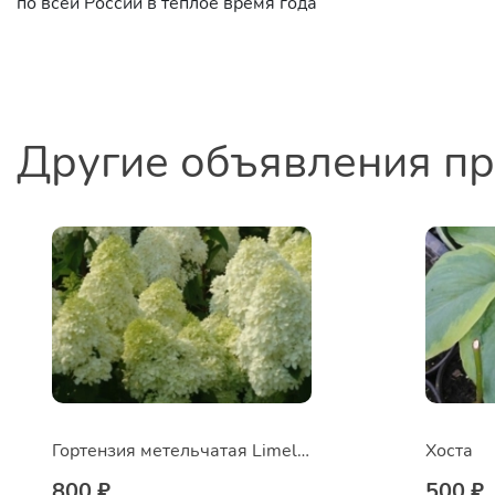
по всей России в тёплое время года
Другие объявления п
Гортензия метельчатая Limelight
Хоста
800 ₽
500 ₽