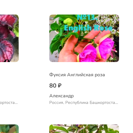
Ермолаево
Фуксия Английская роза
80 ₽
Александр 
ортостан,
Россия, Республика Башкортостан,
ло
Куюргазинский район, село
Ермолаево