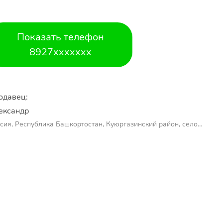
Показать телефон
8927xxxxxxx
одавец:
ександр 
сия, Республика Башкортостан, Куюргазинский район, село
молаево