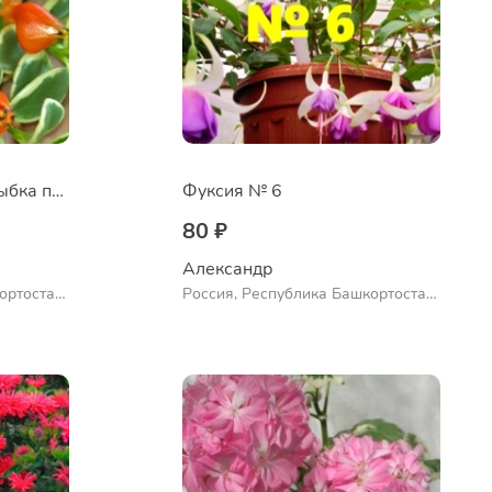
Нематантус Золотая рыбка пестролистный
Фуксия № 6
80 ₽
Александр 
ортостан,
Россия, Республика Башкортостан,
ло
Куюргазинский район, село
Ермолаево