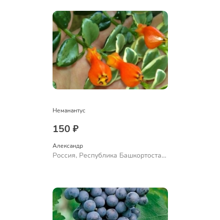
Неманантус
150 ₽
Александр 
Россия, Республика Башкортостан,
Куюргазинский район, село
Ермолаево