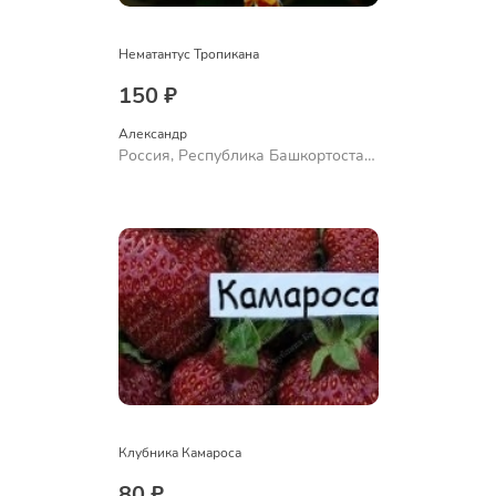
Нематантус Тропикана
150 ₽
Александр 
Россия, Республика Башкортостан,
Куюргазинский район, село
Ермолаево
Клубника Камароса
80 ₽