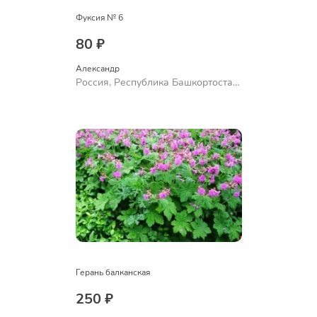
Фуксия № 6
80 ₽
Александр 
Россия, Республика Башкортостан,
Куюргазинский район, село
Ермолаево
Герань балканская
250 ₽