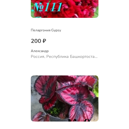
Пеларгония Gypsy
200 ₽
Александр 
Россия, Республика Башкортостан,
Куюргазинский район, село
Ермолаево