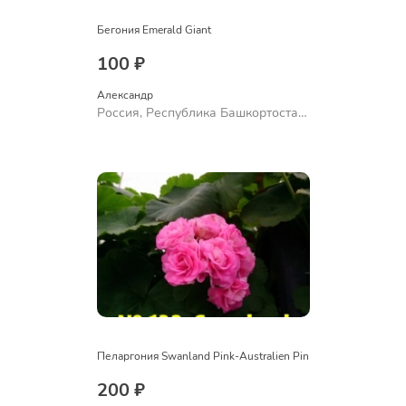
Бегония Emerald Giant
100 ₽
Александр 
Россия, Республика Башкортостан,
Куюргазинский район, село
Ермолаево
Пеларгония Swanland Pink-Australien Pin
200 ₽