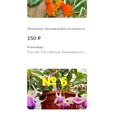
Нематантус Золотая рыбка пестролистный
150 ₽
Александр 
Россия, Республика Башкортостан,
Куюргазинский район, село
Ермолаево