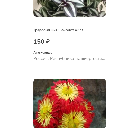
Традесканция 'Вайолет Хилл'
150 ₽
Александр 
Россия, Республика Башкортостан,
Куюргазинский район, село
Ермолаево