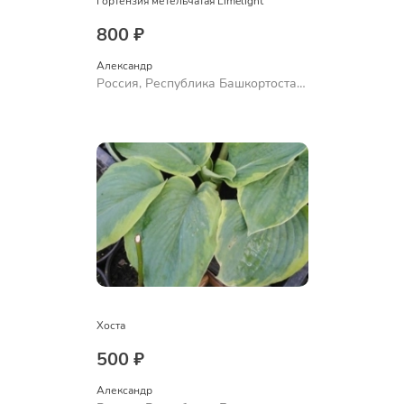
Гортензия метельчатая Limelight
800 ₽
Александр 
Россия, Республика Башкортостан,
Куюргазинский район, село
Ермолаево
Хоста
500 ₽
Александр 