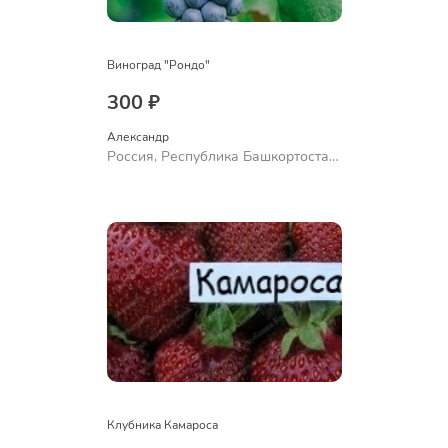
Виноград "Рондо"
300 ₽
Александр 
Россия, Республика Башкортостан,
Куюргазинский район, село
Ермолаево
Клубника Камароса