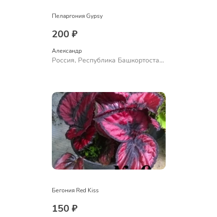
Пеларгония Gypsy
200 ₽
Александр 
Россия, Республика Башкортостан,
Куюргазинский район, село
Ермолаево
Бегония Red Kiss
150 ₽