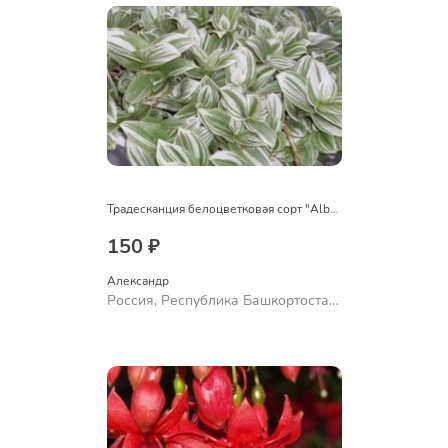
Традесканция белоцветковая сорт "Albovittata"
150 ₽
Александр 
Россия, Республика Башкортостан,
Куюргазинский район, село
Ермолаево