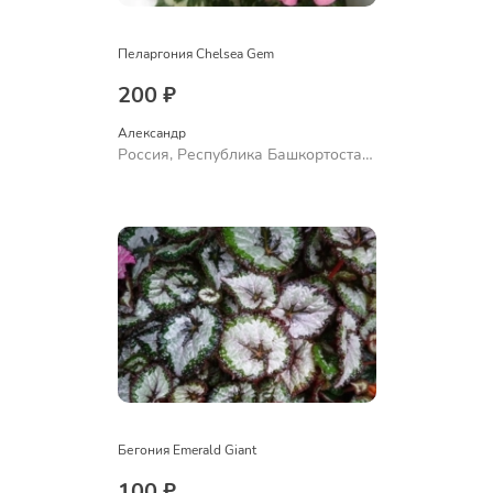
Пеларгония Chelsea Gem
200 ₽
Александр 
Россия, Республика Башкортостан,
Куюргазинский район, село
Ермолаево
Бегония Emerald Giant
100 ₽