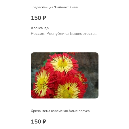
Традесканция 'Вайолет Хилл'
150 ₽
Александр 
Россия, Республика Башкортостан,
Куюргазинский район, село
Ермолаево
Хризантема корейская Алые паруса
150 ₽