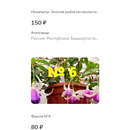
Нематантус Золотая рыбка пестролистный
150 ₽
Александр 
Россия, Республика Башкортостан,
Куюргазинский район, село
Ермолаево
Фуксия № 6
80 ₽