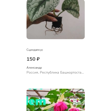
Сциндапсус
150 ₽
Александр 
Россия, Республика Башкортостан,
Куюргазинский район, село
Ермолаево