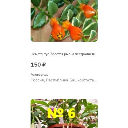
Нематантус Золотая рыбка пестролистный
150 ₽
Александр 
Россия, Республика Башкортостан,
Куюргазинский район, село
Ермолаево