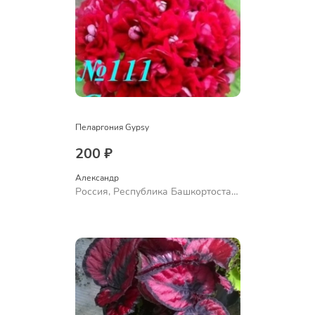
Пеларгония Gypsy
200 ₽
Александр 
Россия, Республика Башкортостан,
Куюргазинский район, село
Ермолаево