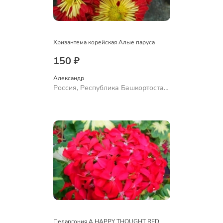
Хризантема корейская Алые паруса
150 ₽
Александр 
Россия, Республика Башкортостан,
Куюргазинский район, село
Ермолаево
Пеларгония A HAPPY THOUGHT RED