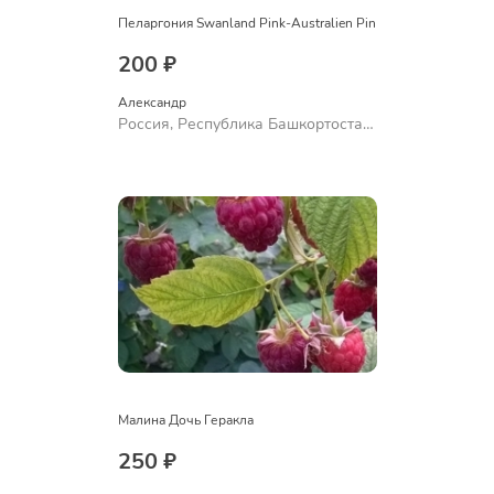
Пеларгония Swanland Pink-Australien Pin
200 ₽
Александр 
Россия, Республика Башкортостан,
Куюргазинский район, село
Ермолаево
Малина Дочь Геракла
250 ₽