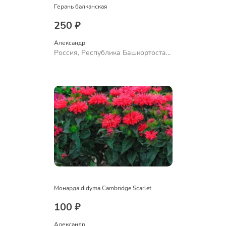
Герань балканская
250 ₽
Александр 
Россия, Республика Башкортостан,
Куюргазинский район, село
Ермолаево
Монарда didyma Cambridge Scarlet
100 ₽
Александр 