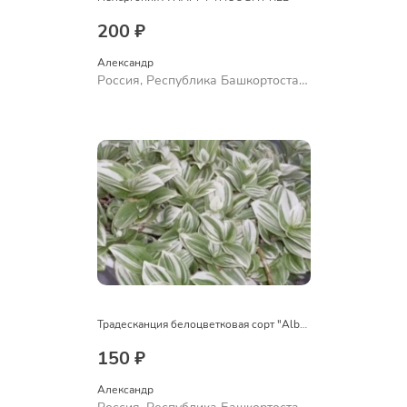
200 ₽
Александр 
Россия, Республика Башкортостан,
Куюргазинский район, село
Ермолаево
Традесканция белоцветковая сорт "Albovittata"
150 ₽
Александр 