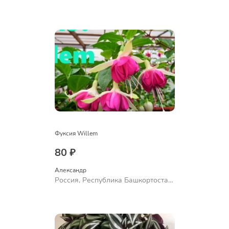
Куюргазинский район, село
Ермолаево
Фуксия Willem
80 ₽
Александр 
Россия, Республика Башкортостан,
Куюргазинский район, село
Ермолаево