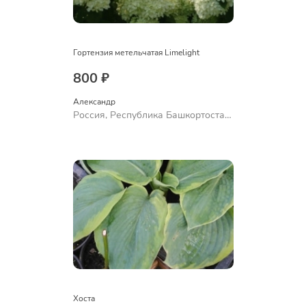
Гортензия метельчатая Limelight
800 ₽
Александр 
Россия, Республика Башкортостан,
Куюргазинский район, село
Ермолаево
Хоста