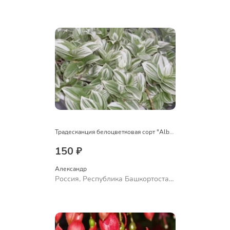
Куюргазинский район, село
Ермолаево
Традесканция белоцветковая сорт "Albovittata"
150 ₽
Александр 
Россия, Республика Башкортостан,
Куюргазинский район, село
Ермолаево