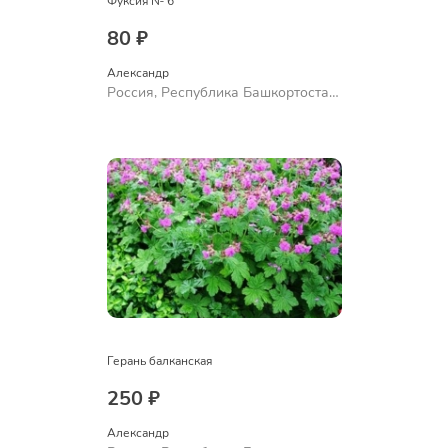
Фуксия № 6
80 ₽
Александр 
Россия, Республика Башкортостан,
Куюргазинский район, село
Ермолаево
Герань балканская
250 ₽
Александр 