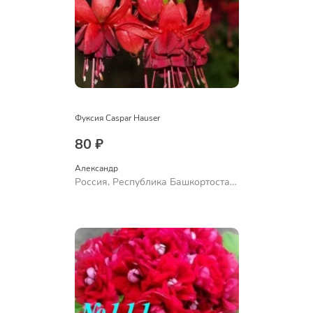
Фуксия Caspar Hauser
80 ₽
Александр 
Россия, Республика Башкортостан,
Куюргазинский район, село
Ермолаево