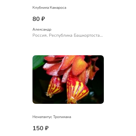
Клубника Камароса
80 ₽
Александр 
Россия, Республика Башкортостан,
Куюргазинский район, село
Ермолаево
Нематантус Тропикана
150 ₽