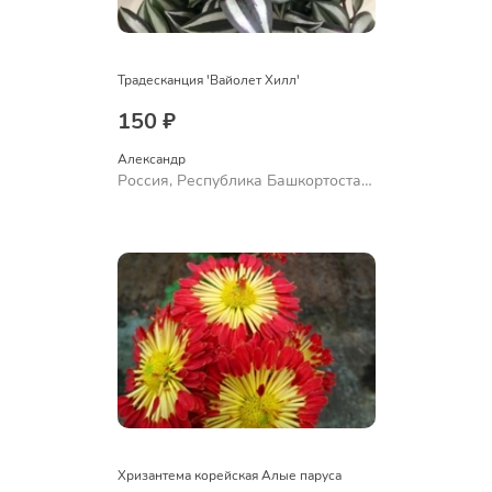
Традесканция 'Вайолет Хилл'
150 ₽
Александр 
Россия, Республика Башкортостан,
Куюргазинский район, село
Ермолаево
Хризантема корейская Алые паруса