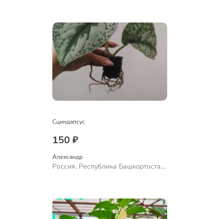
Сциндапсус
150 ₽
Александр 
Россия, Республика Башкортостан,
Куюргазинский район, село
Ермолаево