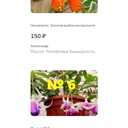
Нематантус Золотая рыбка пестролистный
150 ₽
Александр 
Россия, Республика Башкортостан,
Куюргазинский район, село
Ермолаево