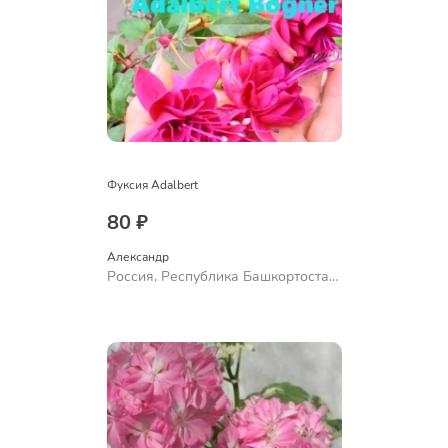
Фуксия Adalbert
80 ₽
Александр 
Россия, Республика Башкортостан,
Куюргазинский район, село
Ермолаево