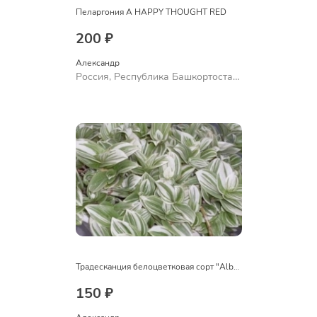
Пеларгония A HAPPY THOUGHT RED
200 ₽
Александр 
Россия, Республика Башкортостан,
Куюргазинский район, село
Ермолаево
Традесканция белоцветковая сорт "Albovittata"
150 ₽