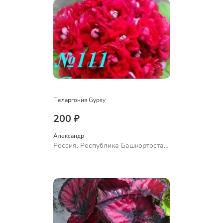
Пеларгония Gypsy
200 ₽
Александр 
Россия, Республика Башкортостан,
Куюргазинский район, село
Ермолаево