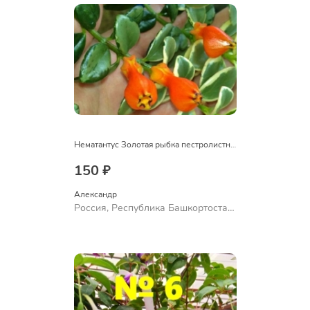
Нематантус Золотая рыбка пестролистный
150 ₽
Александр 
Россия, Республика Башкортостан,
Куюргазинский район, село
Ермолаево