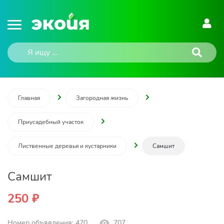
Главная
Загородная жизнь
Приусадебный участок
Лиственные деревья и кустарники
Самшит
Самшит
250 ₽
Номер объявления: 470
707