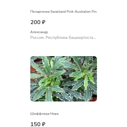
Пеларгония Swanland Pink-Australien Pin
200 ₽
Александр 
Россия, Республика Башкортостан,
Куюргазинский район, село
Ермолаево
Шеффлера Нова
150 ₽