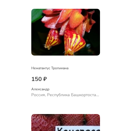
Ермолаево
Нематантус Тропикана
150 ₽
Александр 
Россия, Республика Башкортостан,
Куюргазинский район, село
Ермолаево