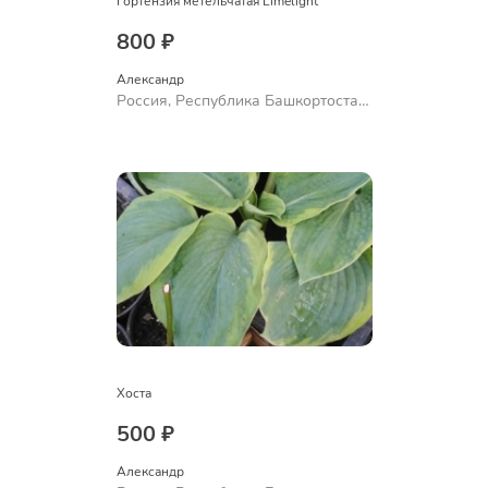
Гортензия метельчатая Limelight
800 ₽
Александр 
Россия, Республика Башкортостан,
Куюргазинский район, село
Ермолаево
Хоста
500 ₽
Александр 