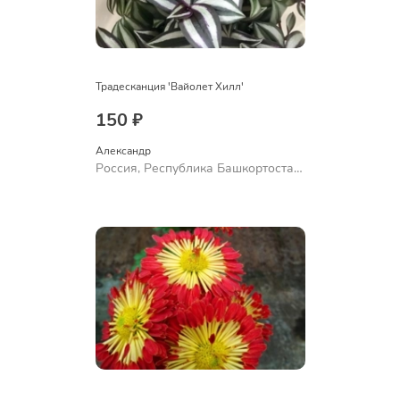
Традесканция 'Вайолет Хилл'
150 ₽
Александр 
Россия, Республика Башкортостан,
Куюргазинский район, село
Ермолаево