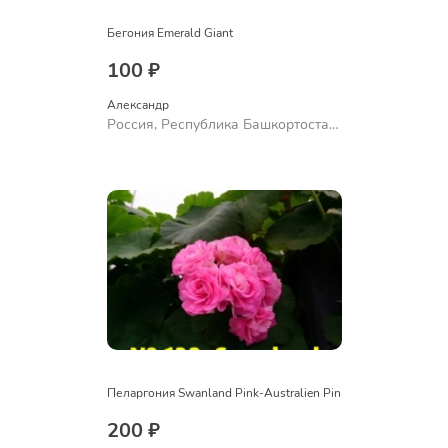
Бегония Emerald Giant
100 ₽
Александр 
Россия, Республика Башкортостан,
Куюргазинский район, село
Ермолаево
Пеларгония Swanland Pink-Australien Pin
200 ₽