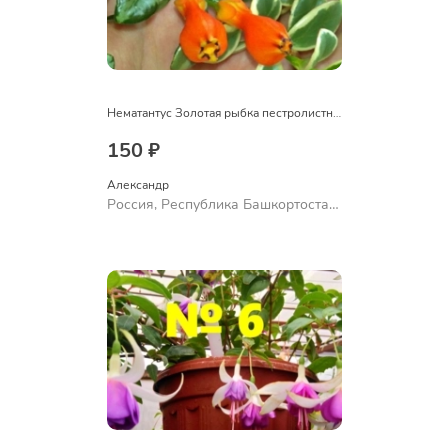
Нематантус Золотая рыбка пестролистный
150 ₽
Александр 
Россия, Республика Башкортостан,
Куюргазинский район, село
Ермолаево