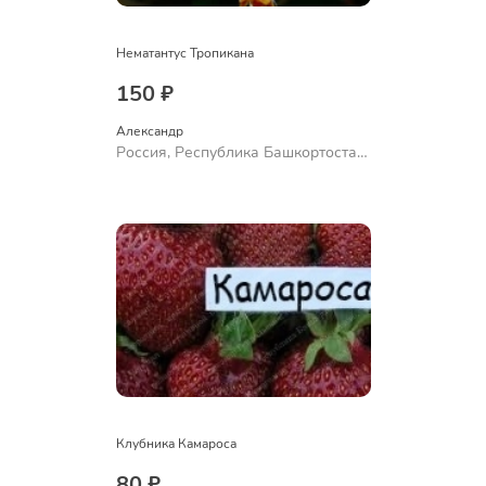
Нематантус Тропикана
150 ₽
Александр 
Россия, Республика Башкортостан,
Куюргазинский район, село
Ермолаево
Клубника Камароса
80 ₽