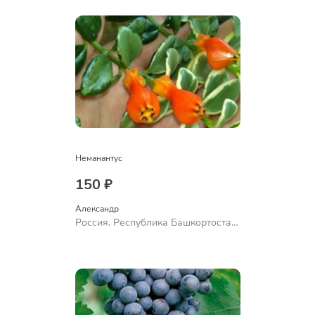
Неманантус
150 ₽
Александр 
Россия, Республика Башкортостан,
Куюргазинский район, село
Ермолаево