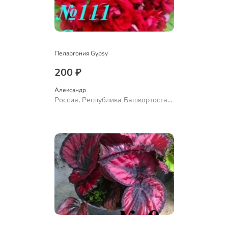
Пеларгония Gypsy
200 ₽
Александр 
Россия, Республика Башкортостан,
Куюргазинский район, село
Ермолаево