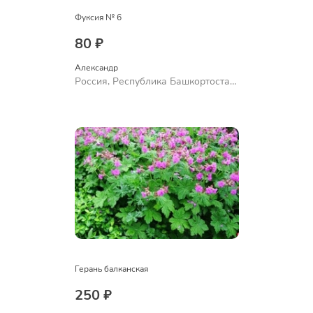
Фуксия № 6
80 ₽
Александр 
Россия, Республика Башкортостан,
Куюргазинский район, село
Ермолаево
Герань балканская
250 ₽