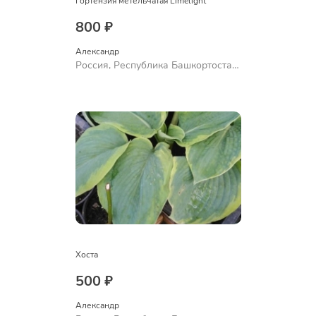
Гортензия метельчатая Limelight
800 ₽
Александр 
Россия, Республика Башкортостан,
Куюргазинский район, село
Ермолаево
Хоста
500 ₽
Александр 