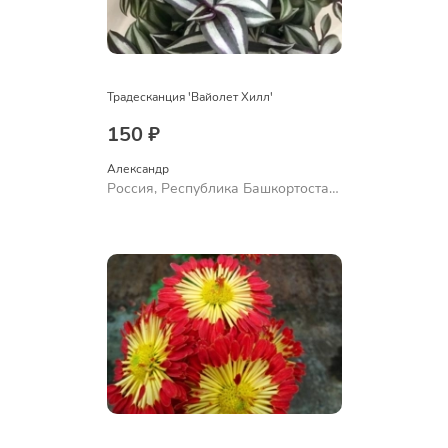
Традесканция 'Вайолет Хилл'
150 ₽
Александр 
Россия, Республика Башкортостан,
Куюргазинский район, село
Ермолаево