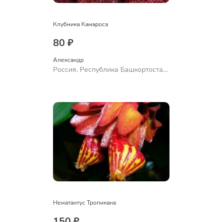
Клубника Камароса
80 ₽
Александр 
Россия, Республика Башкортостан,
Куюргазинский район, село
Ермолаево
Нематантус Тропикана
150 ₽