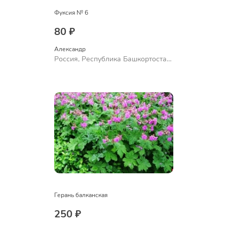
Фуксия № 6
80 ₽
Александр 
Россия, Республика Башкортостан,
Куюргазинский район, село
Ермолаево
Герань балканская
250 ₽