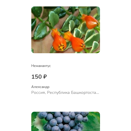
Неманантус
150 ₽
Александр 
Россия, Республика Башкортостан,
Куюргазинский район, село
Ермолаево