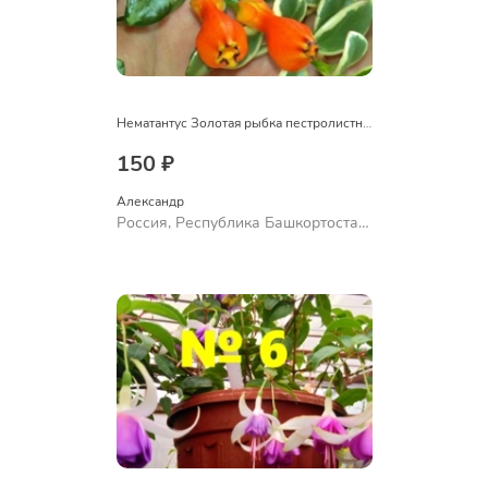
Нематантус Золотая рыбка пестролистный
150 ₽
Александр 
Россия, Республика Башкортостан,
Куюргазинский район, село
Ермолаево