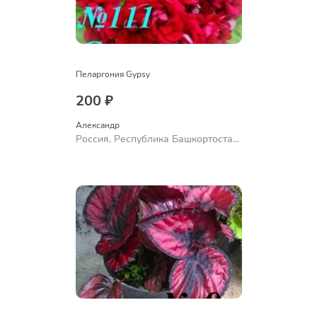
Пеларгония Gypsy
200 ₽
Александр 
Россия, Республика Башкортостан,
Куюргазинский район, село
Ермолаево