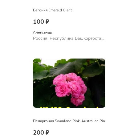
Бегония Emerald Giant
100 ₽
Александр 
Россия, Республика Башкортостан,
Куюргазинский район, село
Ермолаево
Пеларгония Swanland Pink-Australien Pin
200 ₽