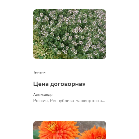
Ермолаево
Тимьян
Цена договорная
Александр 
Россия, Республика Башкортостан,
Куюргазинский район, село
Ермолаево