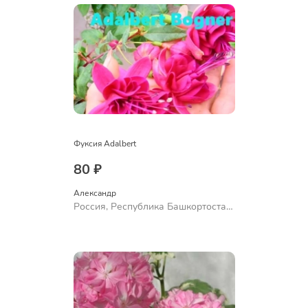
Фуксия Adalbert
80 ₽
Александр 
Россия, Республика Башкортостан,
Куюргазинский район, село
Ермолаево