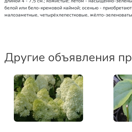
длиной 4 - 7,5 см.; кожистые; летом - насыщенно-зелё
белой или бело-кремовой каймой; осенью - приобретают
малозаметные, четырёхлепестковые, жёлто-зеленоватые.
Другие объявления п