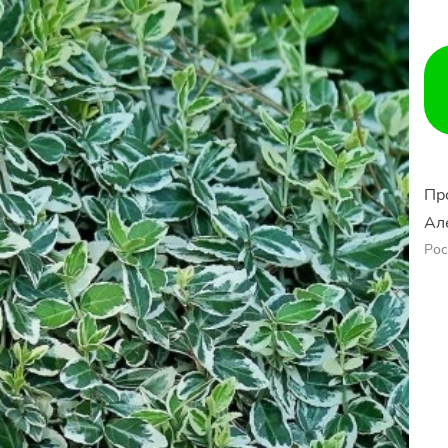
Пр
Ал
Рос
Ер