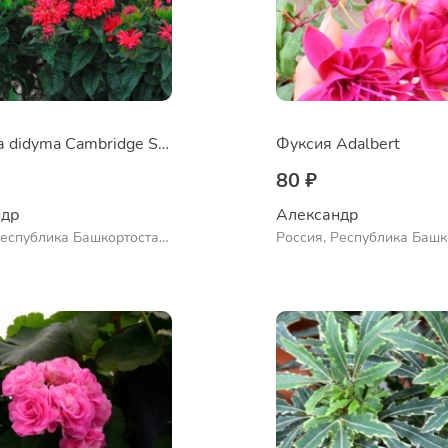
Монарда didyma Cambridge Scarlet
Фуксия Adalbert
80 ₽
др 
Александр 
Республика Башкортостан,
Россия, Республика Башк
нский район, село
Куюргазинский район, се
во
Ермолаево