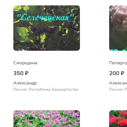
Смородина
Пеларго
350 ₽
200 ₽
Александр 
Алексан
Россия, Республика Башкортостан
Россия, 
Куюргази
Ермолае