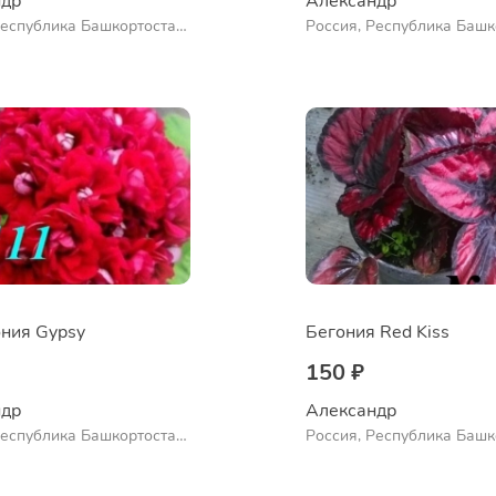
др 
Александр 
Республика Башкортостан,
Россия, Республика Башк
нский район, село
Куюргазинский район, се
во
Ермолаево
ния Gypsy
Бегония Red Kiss
150 ₽
др 
Александр 
Республика Башкортостан,
Россия, Республика Башк
нский район, село
Куюргазинский район, се
во
Ермолаево