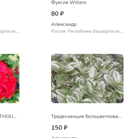
Фуксия Willem
80 ₽
Александр 
ортостан,
Россия, Республика Башкортостан,
ло
Куюргазинский район, село
Ермолаево
Пеларгония A HAPPY THOUGHT RED
Традесканция белоцветковая сорт "Albovittata"
150 ₽