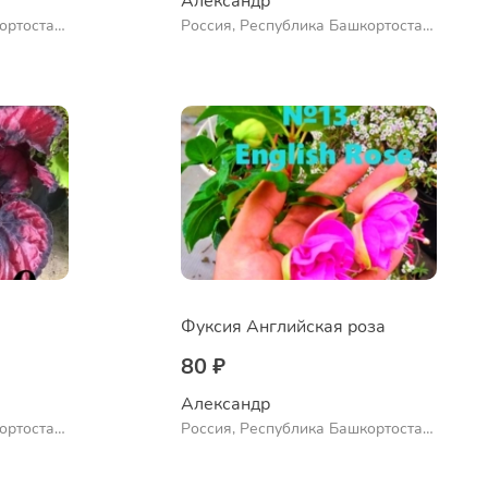
Александр 
ортостан,
Россия, Республика Башкортостан,
ло
Куюргазинский район, село
Ермолаево
Фуксия Английская роза
80 ₽
Александр 
ортостан,
Россия, Республика Башкортостан,
ло
Куюргазинский район, село
Ермолаево