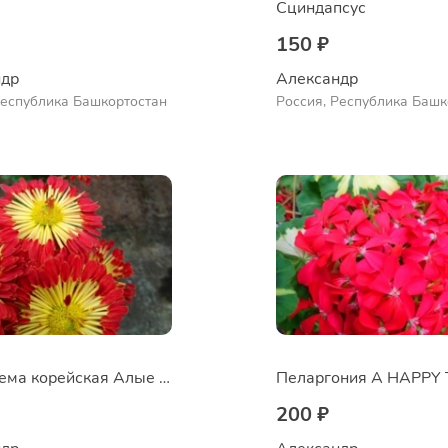
Сциндапсус
150 ₽
др 
Александр 
Республика Башкортостан
Россия, Республика Башк
Куюргазинский район, се
Ермолаево
Хризантема корейская Алые паруса
200 ₽