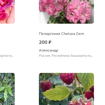
Пеларгония Chelsea Gem
200 ₽
Александр 
ортостан,
Россия, Республика Башкортостан,
ло
Куюргазинский район, село
Ермолаево