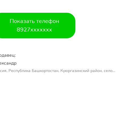
Показать телефон
8927xxxxxxx
одавец:
ександр 
сия, Республика Башкортостан, Куюргазинский район, село
молаево