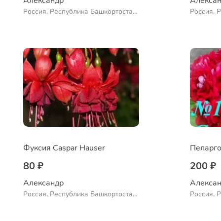
Александр 
Алексан
Россия, Республика Башкортостан,
Россия, 
Куюргазинский район, село
Куюргази
Ермолаево
Ермолае
Фуксия Caspar Hauser
Пеларго
80 ₽
200 ₽
Александр 
Алексан
Россия, Республика Башкортостан,
Россия, 
Куюргазинский район, село
Куюргази
Ермолаево
Ермолае