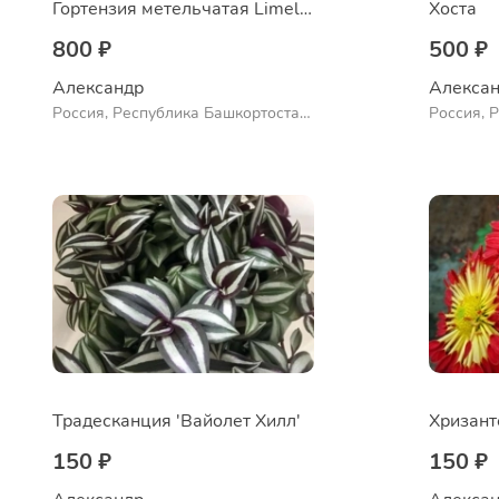
Гортензия метельчатая Limelight
Хоста
800 ₽
500 ₽
Александр 
Алексан
Россия, Республика Башкортостан,
Россия, 
Куюргазинский район, село
Ермолаево
Традесканция 'Вайолет Хилл'
150 ₽
150 ₽