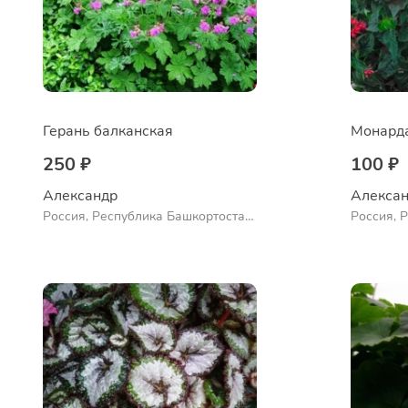
Герань балканская
250 ₽
100 ₽
Александр 
Алексан
Россия, Республика Башкортостан,
Россия, 
Куюргазинский район, село
Куюргази
Ермолаево
Ермолае