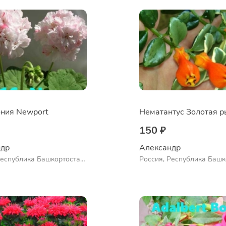
ния Newport
150 ₽
др 
Александр 
Республика Башкортостан,
Россия, Республика Башк
нский район, село
Куюргазинский район, се
во
Ермолаево