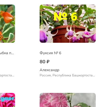
Нематантус Золотая рыбка пестролистный
Фуксия № 6
80 ₽
Александр 
ортостан,
Россия, Республика Башкортостан,
ло
Куюргазинский район, село
Ермолаево