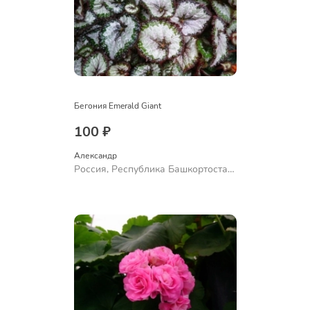
Бегония Emerald Giant
100 ₽
Александр 
Россия, Республика Башкортостан,
Куюргазинский район, село
Ермолаево