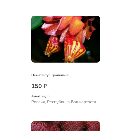
Куюргазинский район, село
Ермолаево
Нематантус Тропикана
150 ₽
Александр 
Россия, Республика Башкортостан,
Куюргазинский район, село
Ермолаево