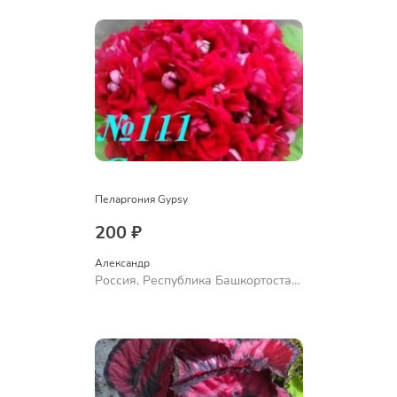
Пеларгония Gypsy
200 ₽
Александр 
Россия, Республика Башкортостан,
Куюргазинский район, село
Ермолаево