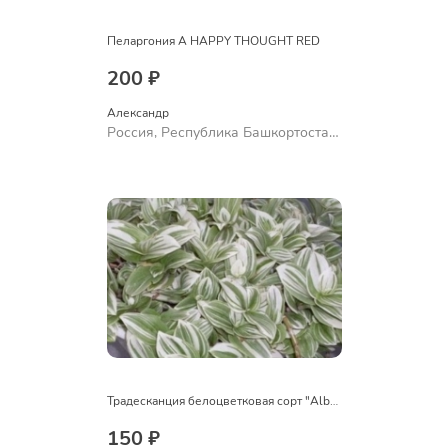
Пеларгония A HAPPY THOUGHT RED
200 ₽
Александр 
Россия, Республика Башкортостан,
Куюргазинский район, село
Ермолаево
Традесканция белоцветковая сорт "Albovittata"
150 ₽