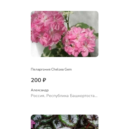
Ермолаево
Пеларгония Chelsea Gem
200 ₽
Александр 
Россия, Республика Башкортостан,
Куюргазинский район, село
Ермолаево