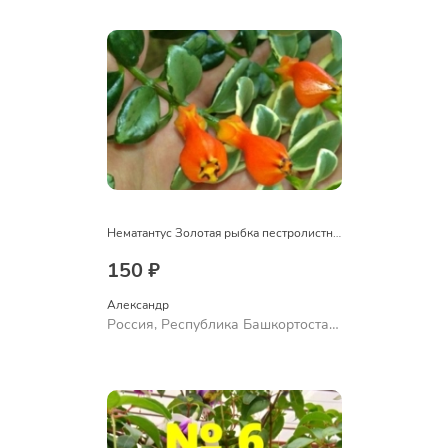
Ермолаево
Нематантус Золотая рыбка пестролистный
150 ₽
Александр 
Россия, Республика Башкортостан,
Куюргазинский район, село
Ермолаево