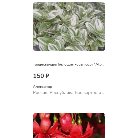
Традесканция белоцветковая сорт "Albovittata"
150 ₽
Александр 
Россия, Республика Башкортостан,
Куюргазинский район, село
Ермолаево