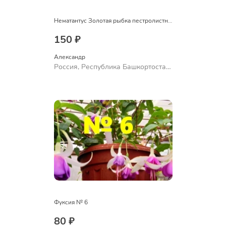
Нематантус Золотая рыбка пестролистный
150 ₽
Александр 
Россия, Республика Башкортостан,
Куюргазинский район, село
Ермолаево
Фуксия № 6
80 ₽