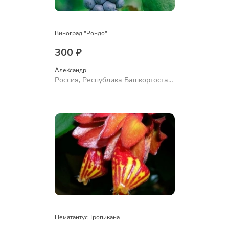
Виноград "Рондо"
300 ₽
Александр 
Россия, Республика Башкортостан,
Куюргазинский район, село
Ермолаево
Нематантус Тропикана