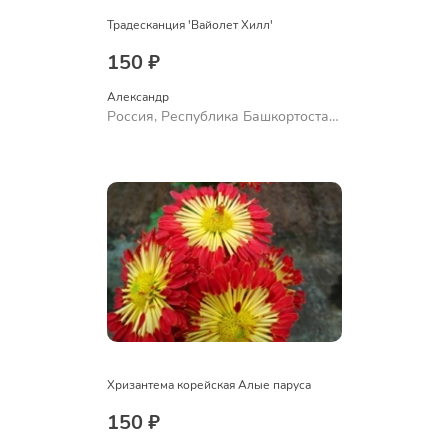
Традесканция 'Вайолет Хилл'
150 ₽
Александр 
Россия, Республика Башкортостан,
Куюргазинский район, село
Ермолаево
Хризантема корейская Алые паруса
150 ₽