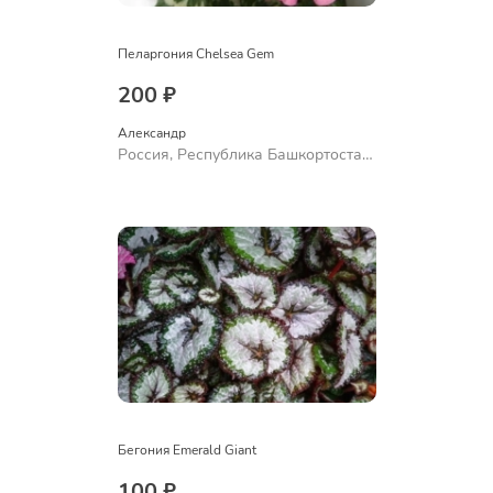
Пеларгония Chelsea Gem
200 ₽
Александр 
Россия, Республика Башкортостан,
Куюргазинский район, село
Ермолаево
Бегония Emerald Giant
100 ₽