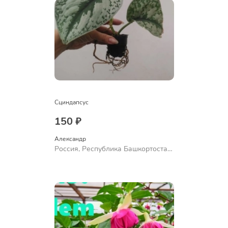
Сциндапсус
150 ₽
Александр 
Россия, Республика Башкортостан,
Куюргазинский район, село
Ермолаево