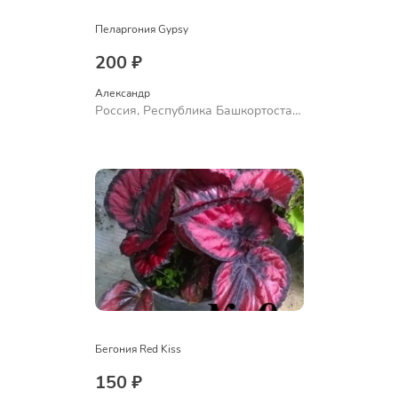
Пеларгония Gypsy
200 ₽
Александр 
Россия, Республика Башкортостан,
Куюргазинский район, село
Ермолаево
Бегония Red Kiss
150 ₽