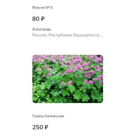
Фуксия № 6
80 ₽
Александр 
Россия, Республика Башкортостан,
Куюргазинский район, село
Ермолаево
Герань балканская
250 ₽