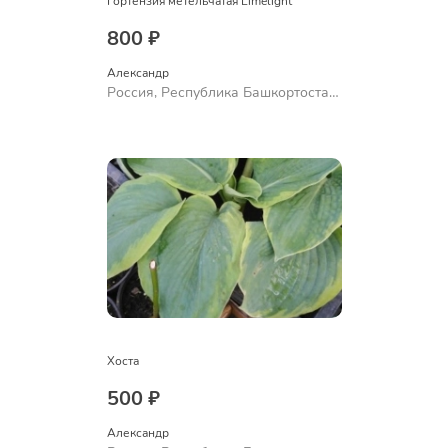
Гортензия метельчатая Limelight
800 ₽
Александр 
Россия, Республика Башкортостан,
Куюргазинский район, село
Ермолаево
Хоста
500 ₽
Александр 