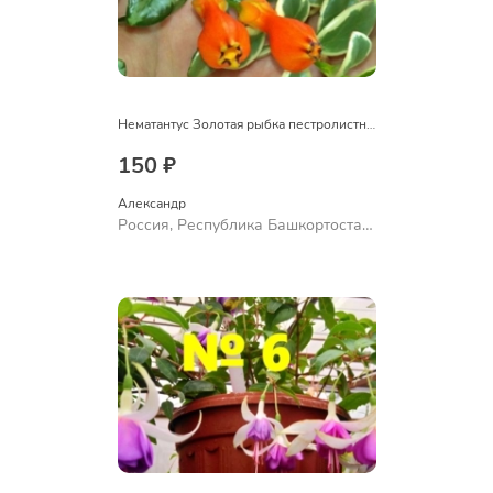
Нематантус Золотая рыбка пестролистный
150 ₽
Александр 
Россия, Республика Башкортостан,
Куюргазинский район, село
Ермолаево