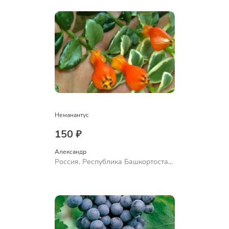
Неманантус
150 ₽
Александр 
Россия, Республика Башкортостан,
Куюргазинский район, село
Ермолаево