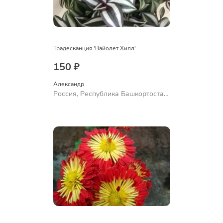
Традесканция 'Вайолет Хилл'
150 ₽
Александр 
Россия, Республика Башкортостан,
Куюргазинский район, село
Ермолаево