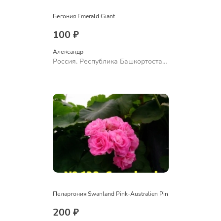
Бегония Emerald Giant
100 ₽
Александр 
Россия, Республика Башкортостан,
Куюргазинский район, село
Ермолаево
Пеларгония Swanland Pink-Australien Pin
200 ₽