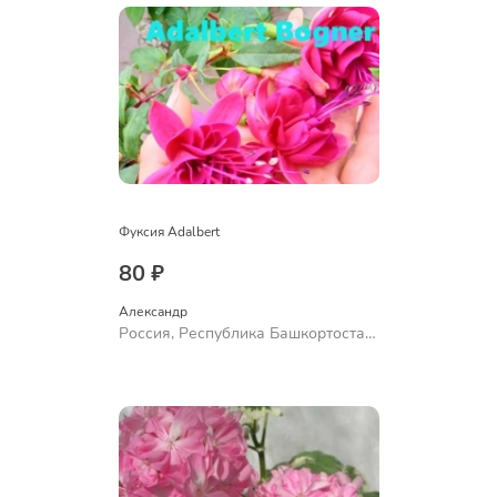
Фуксия Adalbert
80 ₽
Александр 
Россия, Республика Башкортостан,
Куюргазинский район, село
Ермолаево