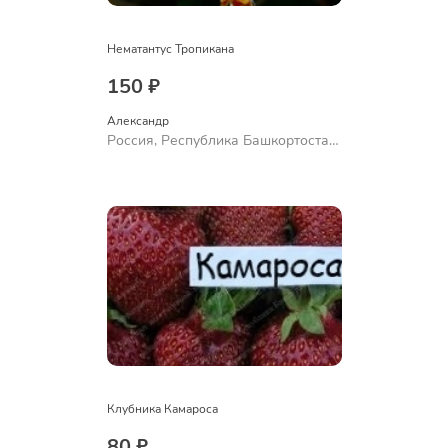
Нематантус Тропикана
150 ₽
Александр 
Россия, Республика Башкортостан,
Куюргазинский район, село
Ермолаево
Клубника Камароса
80 ₽