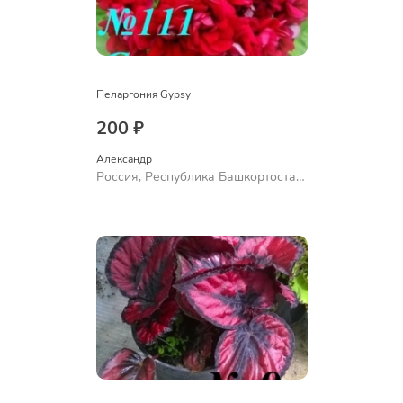
Пеларгония Gypsy
200 ₽
Александр 
Россия, Республика Башкортостан,
Куюргазинский район, село
Ермолаево